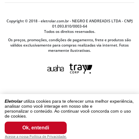
Trocas ou Devoluções
Termos de Compra e Venda
Garantia
Copyright © 2018 - eletrolar.com.br - NEGRO E ANDREADIS LTDA - CNPJ
01.093.810/0003-64
Todos os direitos reservados.
Os preços, promoções, condições de pagamento, frete e produtos são
válidos exclusivamente para compras realizadas via internet. Fotos
meramente ilustrativas.
Eletrolar
utiliza cookies para te oferecer uma melhor experiência,
analisar como você interage em nosso site e
personalizar o conteúdo. Ao continuar você concorda com o uso
de cookies.
Ok, entendi
Acesse a nossa Política de Privacidade.