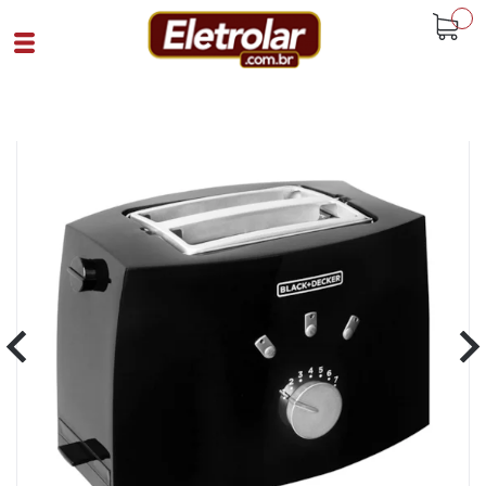
buscar
Home
Eletroportáteis
Torradeira Elétrica
Torradeira Elétrica 800W Black Decker
Preto
Cód 93565
SKU 108466|31|1