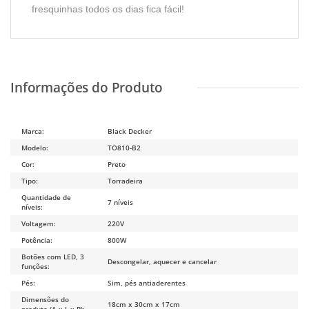
fresquinhas todos os dias fica fácil!
Marca:
Black Decker
Modelo:
TO810-B2
Cor:
Preto
Tipo:
Torradeira
Quantidade de
7 níveis
níveis:
Voltagem:
220V
Potência:
800W
Botões com LED, 3
Descongelar, aquecer e cancelar
funções:
Pés:
Sim, pés antiaderentes
Dimensões do
18cm x 30cm x 17cm
produto (A x L x P):