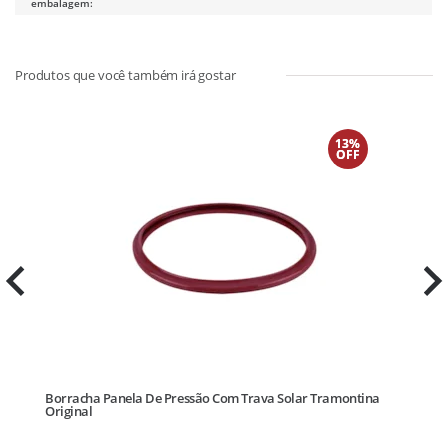
embalagem:
13%
OFF
Borracha Panela De Pressão Com Trava Solar Tramontina
Bo
Original
Or