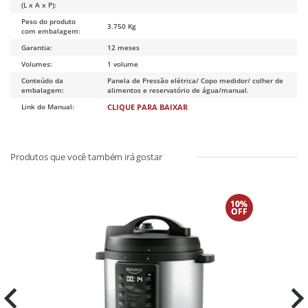
(L x A x P):
Peso do produto
3.750 Kg
com embalagem:
Garantia:
12 meses
Volumes:
1 volume
Conteúdo da
Panela de Pressão elétrica/ Copo medidor/ colher de
embalagem:
alimentos e reservatório de água/manual.
Link do Manual:
CLIQUE PARA BAIXAR
10%
OFF