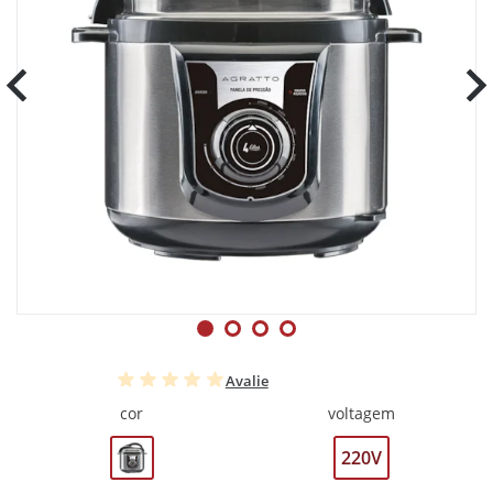
Avalie
cor
voltagem
220V