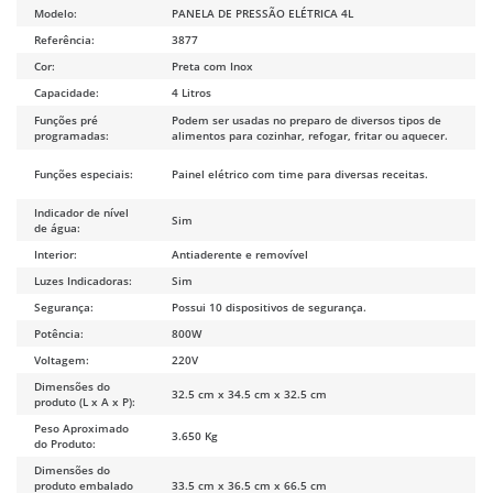
Modelo:
PANELA DE PRESSÃO ELÉTRICA 4L
Referência:
3877
Cor:
Preta com Inox
Capacidade:
4 Litros
Funções pré
Podem ser usadas no preparo de diversos tipos de
programadas:
alimentos para cozinhar, refogar, fritar ou aquecer
.
Funções especiais:
Painel elétrico com time para diversas receitas.
Indicador de nível
Sim
de água:
Interior:
Antiaderente e removível
Luzes Indicadoras:
Sim
Segurança:
Possui 10 dispositivos de segurança.
Potência:
800W
Voltagem:
220V
Dimensões do
32.5 cm x 34.5 cm x 32.5 cm
produto (L x A x P):
Peso Aproximado
3.650 Kg
do Produto:
Dimensões do
produto embalado
33.5 cm x 36.5 cm x 66.5 cm