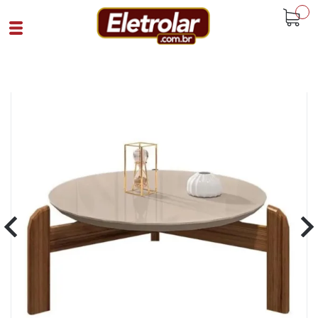
buscar
Home
Sala De Estar
Mesa De Centro Redonda Pes Em
Madeira Off White Cedro
Cód 93927
SKU 108535|1645|1