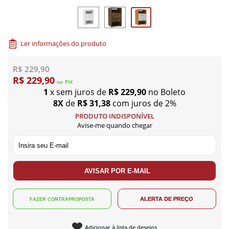
Ler informações do produto
R$ 229,90
R$ 229,90
no
PIX
1
x sem juros de
R$ 229,90
no Boleto
8X
de
R$ 31,38
com juros de 2%
PRODUTO INDISPONÍVEL
Avise-me quando chegar
Adicionar à lista de desejos