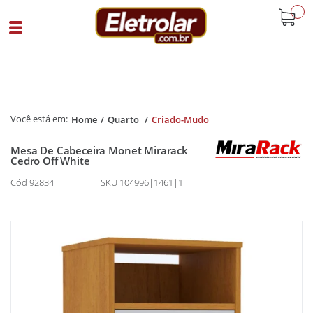
buscar
Home
Quarto
Criado-Mudo
Mesa De Cabeceira Monet Mirarack
Cedro Off White
Cód 92834
SKU 104996|1461|1