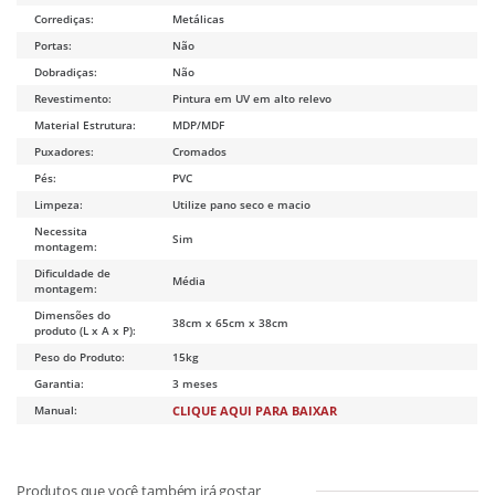
Corrediças:
Metálicas
Portas:
Não
Dobradiças:
Não
Revestimento:
Pintura em UV em alto relevo
Material Estrutura:
MDP/MDF
Puxadores:
Cromados
Pés:
PVC
Limpeza:
Utilize pano seco e macio
Necessita
Sim
montagem:
Dificuldade de
Média
montagem:
Dimensões do
38cm x 65cm x 38cm
produto (L x A x P):
Peso do Produto:
15kg
Garantia:
3 meses
Manual:
CLIQUE AQUI PARA BAIXAR