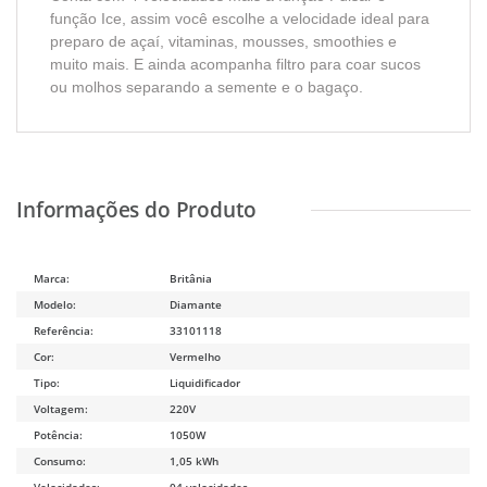
função Ice, assim você escolhe a velocidade ideal para
preparo de açaí, vitaminas, mousses, smoothies e
muito mais. E ainda acompanha filtro para coar sucos
ou molhos separando a semente e o bagaço.
Marca:
Britânia
Modelo:
Diamante
Referência:
33101118
Cor:
Vermelho
Tipo:
Liquidificador
Voltagem:
220V
Potência:
1050W
Consumo:
1,05 kWh
Velocidades:
04 velocidades