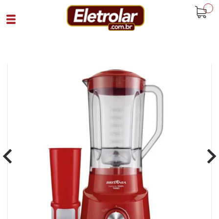
buscar
Home
Eletroportáteis
Liquidificador E Blenders
Liquidificador Diamante Britânia
Vermelho
Cód 93212
SKU 108234|17|1