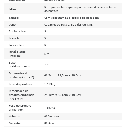
Sim, possui filtro que separa o suco das sementes e
Filtro:
do bagaço
Tampa:
Com sobretampa e orifício de dosagem
Copo:
Capacidade para 2,6L e útil de 1,5L
Botão pulsar:
Sim
Porta fio:
Sim
Função Ice:
Sim
Função auto-
Sim
limpeza:
Base
Sim
antiderrapante:
Dimensões do
41,2cm x 21,5cm x 18,3cm
produto (A x L x P):
Peso do produto:
1,473kg
Dimensões do
produto embalado
24,4cm x 36,6cm x 18,6cm
(A x L x P):
Peso do produto
1,697kg
embalado:
Volume:
01 Volume
Garantia:
01 Ano