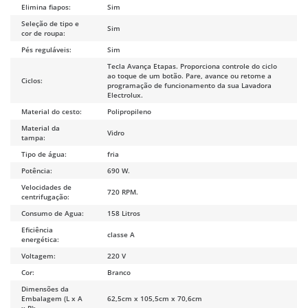
Elimina fiapos:
Sim
Seleção de tipo e
Sim
cor de roupa:
Pés reguláveis:
Sim
Tecla Avança Etapas. Proporciona controle do ciclo
ao toque de um botão. Pare, avance ou retome a
Ciclos:
programação de funcionamento da sua Lavadora
Electrolux.
Material do cesto:
Polipropileno
Material da
Vidro
tampa:
Tipo de água:
fria
Potência:
690 W.
Velocidades de
720 RPM.
centrifugação:
Consumo de Agua:
158 Litros
Eficiência
classe A
energética:
Voltagem:
220 V
Cor:
Branco
Dimensões da
Embalagem (L x A
62,5cm x 105,5cm x 70,6cm
x P):