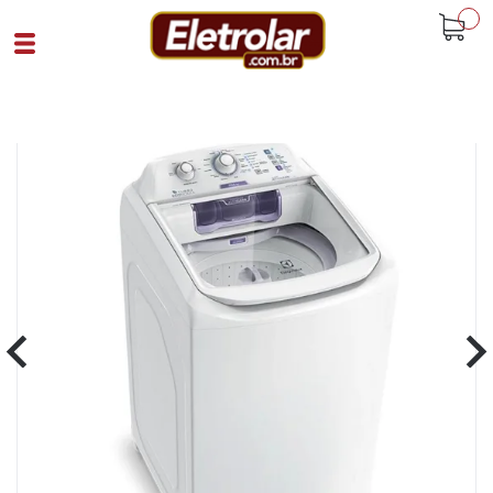
buscar
Home
Eletrodomésticos
Lavadoras
Lavadora De Roupas 10.5K Lac11 Elux
220V Branco
Cód 78486
SKU 104927|4|1