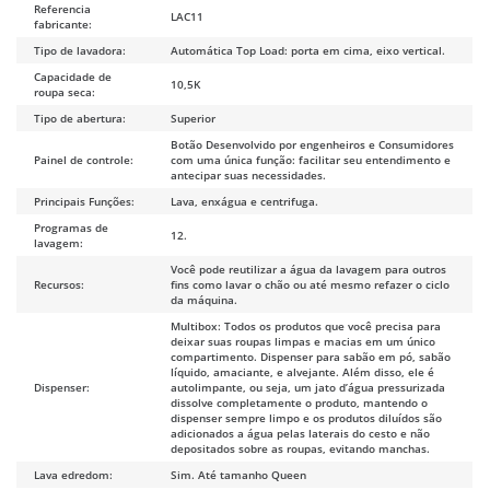
Referencia
LAC11
fabricante:
Tipo de lavadora:
Automática Top Load: porta em cima, eixo vertical.
Capacidade de
10,5K
roupa seca:
Tipo de abertura:
Superior
Botão Desenvolvido por engenheiros e Consumidores
Painel de controle:
com uma única função: facilitar seu entendimento e
antecipar suas necessidades.
Principais Funções:
Lava, enxágua e centrifuga.
Programas de
12.
lavagem:
Você pode reutilizar a água da lavagem para outros
Recursos:
fins como lavar o chão ou até mesmo refazer o ciclo
da máquina.
Multibox: Todos os produtos que você precisa para
deixar suas roupas limpas e macias em um único
compartimento. Dispenser para sabão em pó, sabão
líquido, amaciante, e alvejante. Além disso, ele é
Dispenser:
autolimpante, ou seja, um jato d’água pressurizada
dissolve completamente o produto, mantendo o
dispenser sempre limpo e os produtos diluídos são
adicionados a água pelas laterais do cesto e não
depositados sobre as roupas, evitando manchas.
Lava edredom:
Sim. Até tamanho Queen