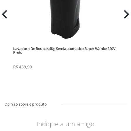
Lavadora De Roupas 4Kg Semiautomatica Super Wanke 220V
L
Preto
R$
439,90
R
Indique a um amigo