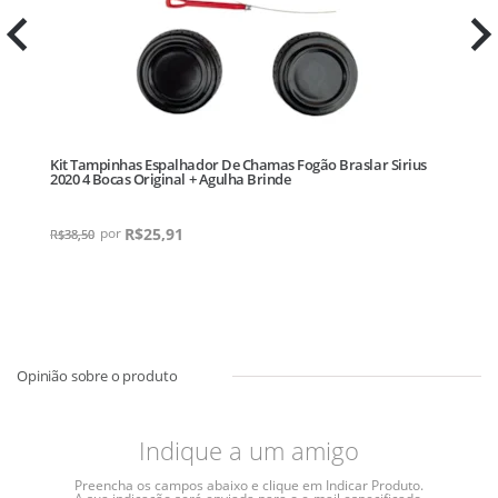
na
Kit Tampinhas Espalhador De Chamas Fogão Braslar Sirius
Ki
2020 4 Bocas Original + Agulha Brinde
20
R$
25,91
R$
38,50
R$
Indique a um amigo
Preencha os campos abaixo e clique em Indicar Produto.