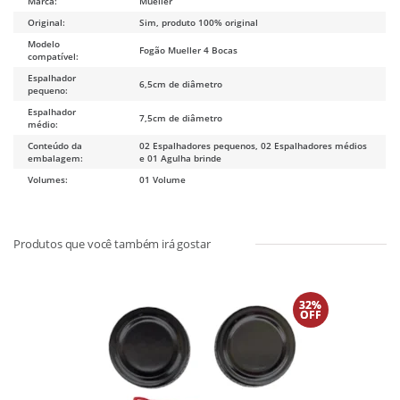
Marca:
Mueller
Original:
Sim, produto 100% original
Modelo
Fogão Mueller 4 Bocas
compatível:
Espalhador
6,5cm de diâmetro
pequeno:
Espalhador
7,5cm de diâmetro
médio:
Conteúdo da
02 Espalhadores pequenos, 02 Espalhadores médios
embalagem:
e 01 Agulha brinde
Volumes:
01 Volume
32%
OFF