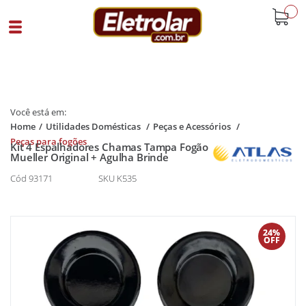
buscar
Home
Utilidades Domésticas
Peças e Acessórios
Peças para fogões
Kit 4 Espalhadores Chamas Tampa Fogão
Mueller Original + Agulha Brinde
Cód 93171
SKU K535
24%
OFF