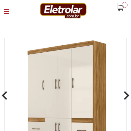
buscar
Home
Quarto
Roupeiros
Guarda Roupa 6 Portas Ms912 Moval
Freijó Off White
Cód 93293
SKU 108309|1326|1