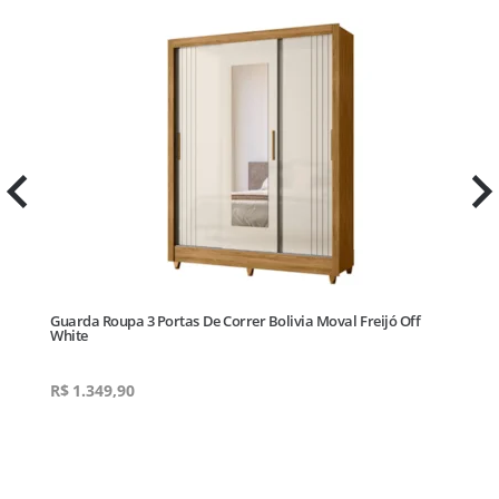
Guarda Roupa 3 Portas De Correr Bolivia Moval Freijó Off
Gu
White
Wh
R$
1.349,90
R