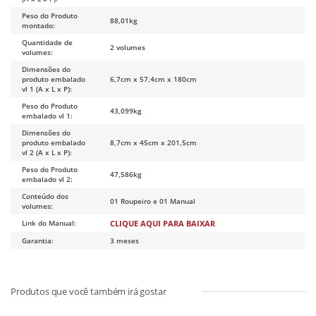
Peso do Produto
88,01kg
montado:
Quantidade de
2 volumes
volumes:
Dimensões do
produto embalado
6,7cm x 57,4cm x 180cm
vl 1 (A x L x P):
Peso do Produto
43,099kg
embalado vl 1:
Dimensões do
produto embalado
8,7cm x 45cm x 201,5cm
vl 2 (A x L x P):
Peso do Produto
47,586kg
embalado vl 2:
Conteúdo dos
01 Roupeiro e 01 Manual
volumes:
Link do Manual:
CLIQUE AQUI PARA BAIXAR
Garantia:
3 meses