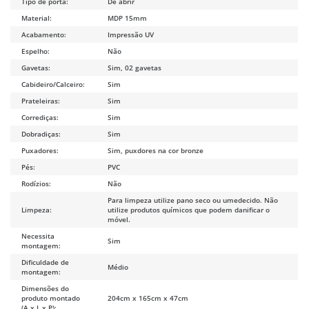
Tipo de porta:
De abrir
Material:
MDP 15mm
Acabamento:
Impressão UV
Espelho:
Não
Gavetas:
Sim, 02 gavetas
Cabideiro/Calceiro:
Sim
Prateleiras:
Sim
Corrediças:
Sim
Dobradiças:
Sim
Puxadores:
Sim, puxdores na cor bronze
Pés:
PVC
Rodízios:
Não
Para limpeza utilize pano seco ou umedecido. Não
Limpeza:
utilize produtos químicos que podem danificar o
móvel.
Necessita
Sim
montagem:
Dificuldade de
Médio
montagem:
Dimensões do
produto montado
204cm x 165cm x 47cm
(A x L x P):