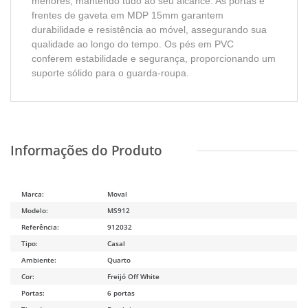
menores, mantendo tudo ao seu alcance. As portas e
frentes de gaveta em MDP 15mm garantem
durabilidade e resistência ao móvel, assegurando sua
qualidade ao longo do tempo. Os pés em PVC
conferem estabilidade e segurança, proporcionando um
suporte sólido para o guarda-roupa.
Marca:
Moval
Modelo:
MS912
Referência:
912032
Tipo:
Casal
Ambiente:
Quarto
Cor:
Freijó Off White
Portas:
6 portas