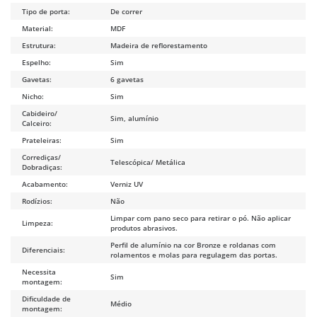
Tipo de porta:
De correr
Material:
MDF
Estrutura:
Madeira de reflorestamento
Espelho:
Sim
Gavetas:
6 gavetas
Nicho:
Sim
Cabideiro/
Sim, alumínio
Calceiro:
Prateleiras:
Sim
Corrediças/
Telescópica/ Metálica
Dobradiças:
Acabamento:
Verniz UV
Rodízios:
Não
Limpar com pano seco para retirar o pó. Não aplicar
Limpeza:
produtos abrasivos.
Perfil de alumínio na cor Bronze e roldanas com
Diferenciais:
rolamentos e molas para regulagem das portas.
Necessita
Sim
montagem:
Dificuldade de
Médio
montagem: