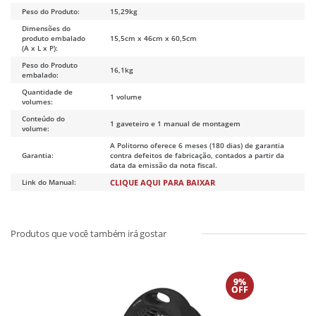
Peso do Produto:
15,29kg
Dimensões do
produto embalado
15,5cm x 46cm x 60,5cm
(A x L x P):
Peso do Produto
16,1kg
embalado:
Quantidade de
1 volume
volumes:
Conteúdo do
1 gaveteiro e 1 manual de montagem
volume:
A Politorno oferece 6 meses (180 dias) de garantia
Garantia:
contra defeitos de fabricação, contados a partir da
data da emissão da nota fiscal.
Link do Manual:
CLIQUE AQUI PARA BAIXAR
9%
OFF