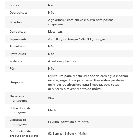
Portas:
Não
Dobradiças:
Não
2 gavetas (2 com chave e outra para pastas
Gavetas:
suspensas)
Corrediças:
Metálicas
Capacidade:
Até 10 kg no tampo / Até 3 kg por gaveta.
Puxadores:
Não
Prateleiras:
Não
Rodízios:
4 rodízios plásticos
Pés:
Não
Utilize um pano macio umedecido com água e sabão
neutro, seguido de pano seco. Não utilize produtos
Limpeza:
químicos ou abrasivos para limpeza, pois estes
danificam o revestimento do móvel.
Necessita
Sim
montagem:
Dificuldade de
Médio
montagem:
Sistema de
Cavilha, parafuso e minifix.
montagem:
Dimensões do
62,5cm x 46,5cm x 44,5cm
produto (A x L x P):