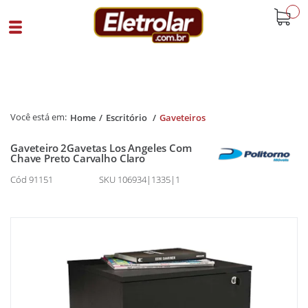
buscar
Home
Escritório
Gaveteiros
Gaveteiro 2Gavetas Los Angeles Com
Chave Preto Carvalho Claro
Cód 91151
SKU 106934|1335|1