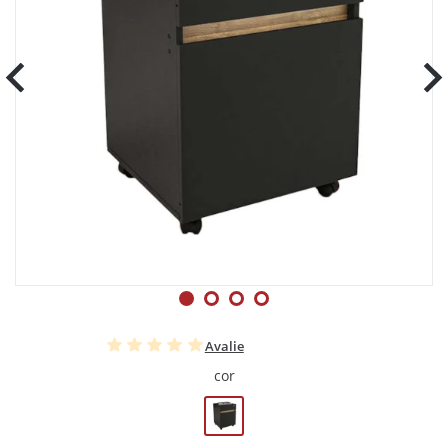
Avalie
cor