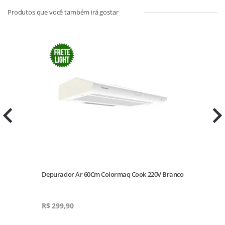
Depurador Ar 60Cm Colormaq Cook 220V Branco
A
R$
299,90
R