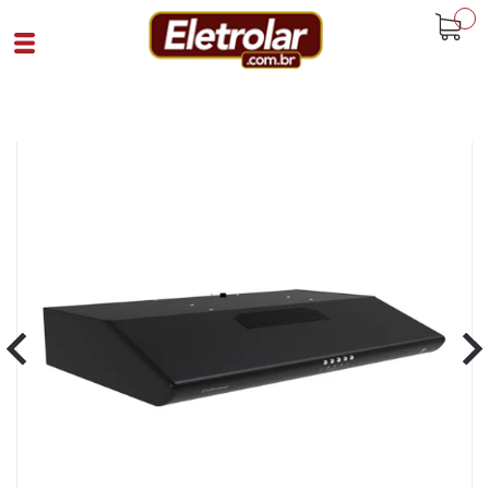
buscar
Home
Eletrodomésticos
Depurador De Ar
Depurador Ar 60Cm Colormaq Cook
220V Preto
Cód 92049
SKU 107669|31|1