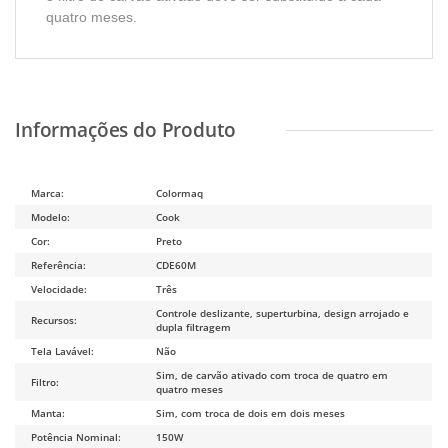
quatro meses.
Marca:
Colormaq
Modelo:
Cook
Cor:
Preto
Referência:
CDE60M
Velocidade:
Três
Controle deslizante, superturbina, design arrojado e
Recursos:
dupla filtragem
Tela Lavável:
Não
Sim, de carvão ativado com troca de quatro em
Filtro:
quatro meses
Manta:
Sim, com troca de dois em dois meses
Potência Nominal:
150W