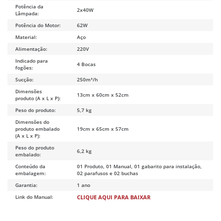
Potência da
2x40W
Lâmpada:
Potência do Motor:
62W
Material:
Aço
Alimentação:
220V
Indicado para
4 Bocas
fogões:
Sucção:
250m³/h
Dimensões
13cm x 60cm x 52cm
produto (A x L x P):
Peso do produto:
5,7 kg
Dimensões do
produto embalado
19cm x 65cm x 57cm
(A x L x P):
Peso do produto
6,2 kg
embalado:
Conteúdo da
01 Produto, 01 Manual, 01 gabarito para instalação,
embalagem:
02 parafusos e 02 buchas
Garantia:
1 ano
Link do Manual:
CLIQUE AQUI PARA BAIXAR