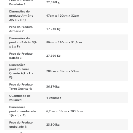
Peso do Produto
22,320kg
Paneleiro 1:
Dimensões do
produto Armário
47cm x 120cm x 32cm
2(A x L x P):
Peso do Produto
17,240 Kg
Armário 2:
Dimensões do
produto Balcão 3(A
80cm x 120cm x 51,5cm
x L x P):
Peso do Produto
27,360 Kg
Balcão 3:
Dimensões
produto Torre
200cm x 65cm x 53cm
Quente 4(A x L x
P):
Peso do Produto
36,570kg
Torre Quente 4:
Quantidade de
4 volumes
volumes:
Dimensões
produto embalado
6,2cm x 35cm x 203,5cm
1(A x L x P):
Peso do Produto
23,500kg
embalado 1: