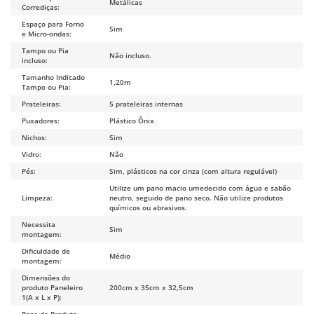
Metálicas
Corrediças:
Espaço para Forno
Sim
e Micro-ondas:
Tampo ou Pia
Não incluso.
incluso:
Tamanho Indicado
1,20m
Tampo ou Pia:
Prateleiras:
5 prateleiras internas
Puxadores:
Plástico Ônix
Nichos:
Sim
Vidro:
Não
Pés:
Sim, plásticos na cor cinza (com altura regulável)
Utilize um pano macio umedecido com água e sabão
Limpeza:
neutro, seguido de pano seco. Não utilize produtos
químicos ou abrasivos.
Necessita
Sim
montagem:
Dificuldade de
Médio
montagem:
Dimensões do
produto Paneleiro
200cm x 35cm x 32,5cm
1(A x L x P):