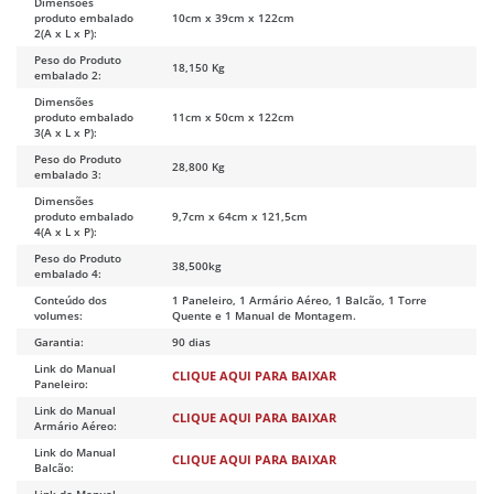
Dimensões
produto embalado
10cm x 39cm x 122cm
2(A x L x P):
Peso do Produto
18,150 Kg
embalado 2:
Dimensões
produto embalado
11cm x 50cm x 122cm
3(A x L x P):
Peso do Produto
28,800 Kg
embalado 3:
Dimensões
produto embalado
9,7cm x 64cm x 121,5cm
4(A x L x P):
Peso do Produto
38,500kg
embalado 4:
Conteúdo dos
1 Paneleiro, 1 Armário Aéreo, 1 Balcão, 1 Torre
volumes:
Quente e 1 Manual de Montagem.
Garantia:
90 dias
Link do Manual
CLIQUE AQUI PARA BAIXAR
Paneleiro:
Link do Manual
CLIQUE AQUI PARA BAIXAR
Armário Aéreo:
Link do Manual
CLIQUE AQUI PARA BAIXAR
Balcão: