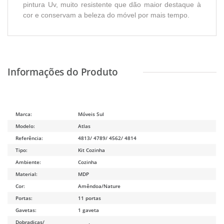
pintura Uv, muito resistente que dão maior destaque à
cor e conservam a beleza do móvel por mais tempo.
Marca:
Móveis Sul
Modelo:
Atlas
Referência:
4813/ 4789/ 4562/ 4814
Tipo:
Kit Cozinha
Ambiente:
Cozinha
Material:
MDP
Cor:
Amêndoa/Nature
Portas:
11 portas
Gavetas:
1 gaveta
Dobradiças/