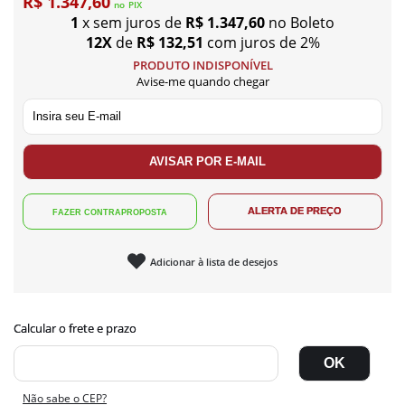
R$ 1.347,60
no
PIX
1
x sem juros de
R$ 1.347,60
no Boleto
12X
de
R$ 132,51
com juros de 2%
PRODUTO INDISPONÍVEL
Avise-me quando chegar
Adicionar à lista de desejos
Não sabe o CEP?