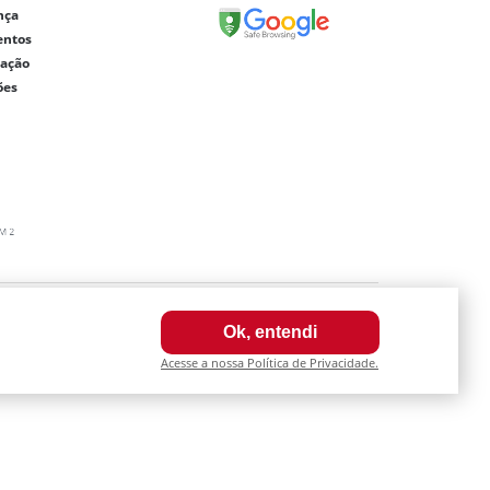
nça
entos
lação
ões
0003-64
Ok, entendi
a internet. Fotos meramente ilustrativas.
Acesse a nossa Política de Privacidade.