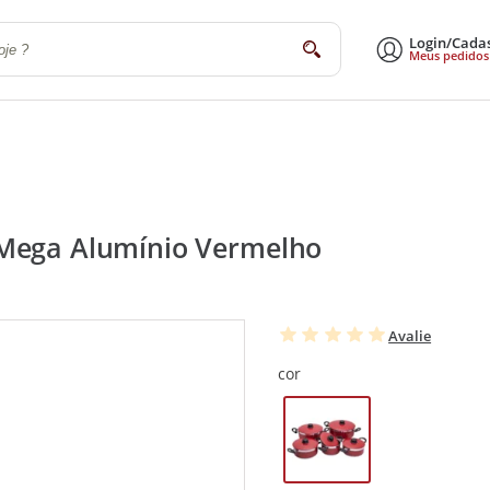
Login/Cada
buscar
Meus pedidos
a
Sala de Estar e Jantar
Escritório
Utilidades Domésticas
Eletrodomé
 Mega Alumínio Vermelho
Avalie
cor