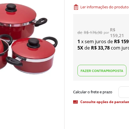
Ler informações do produto
R$
R$ 176,90
159,21
1
x sem juros de
R$ 159
5X
de
R$ 33,78
com jur
Consulte opções de parcela