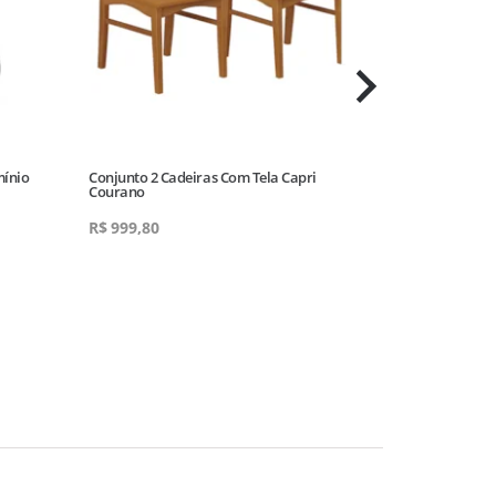
mínio
Conjunto 2 Cadeiras Com Tela Capri
Conjunto 2 Cad
Courano
Aris Canela Lin
R$
999,80
R$
499,80