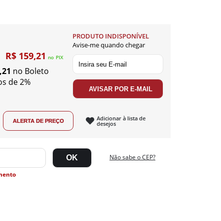
PRODUTO INDISPONÍVEL
Avise-me quando chegar
R$ 159,21
no
PIX
,21
no Boleto
os de 2%
Adicionar à lista de
desejos
Não sabe o CEP?
mento