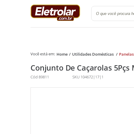
Quarto
Cozinha e Lavanderi
Home
Utilidades Domésticas
Panelas
Conjunto De Caçarolas 5Pçs
Cód 89811
SKU 104672|17|1