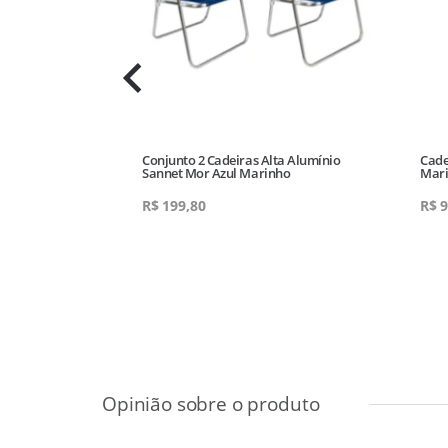
nta Com 6
Conjunto 2 Cadeiras Alta Alumínio
Cade
Sannet Mor Azul Marinho
Mar
90
R$
199,80
R$
9