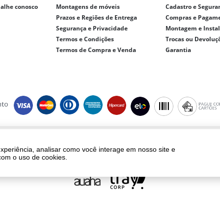
balhe conosco
Montagens de móveis
Cadastro e Segura
Prazos e Regiões de Entrega
Compras e Pagam
Segurança e Privacidade
Montagem e Insta
Termos e Condições
Trocas ou Devoluç
Termos de Compra e Venda
Garantia
ght © 2018 - eletrolar.com.br - NEGRO E ANDREADIS LTDA - CNPJ 01.093.810/
Todos os direitos reservados.
experiência, analisar como você interage em nosso site e
ento, frete e produtos são válidos exclusivamente para compras realizadas vi
com o uso de cookies.