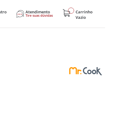
stro
Atendimento
Carrinho
Tire suas dúvidas
Vazio
sticos
Eletroportáteis
Eletrônicos
Hobby e Lazer