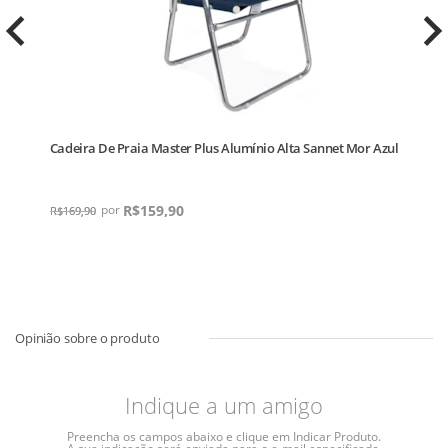
Cadeira De Praia Master Plus Alumínio Alta Sannet Mor Azul
C
R$
159,90
R
R$
169,90
Indique a um amigo
Preencha os campos abaixo e clique em Indicar Produto.