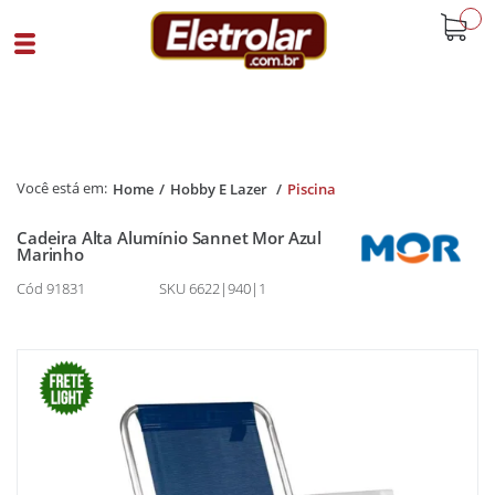
buscar
Home
Hobby E Lazer
Piscina
Cadeira Alta Alumínio Sannet Mor Azul
Marinho
Cód 91831
SKU 6622|940|1