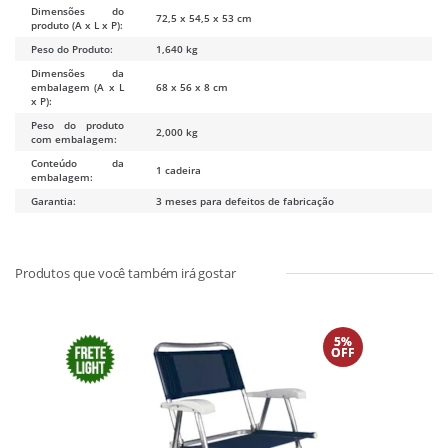
Dimensões do
72,5 x 54,5 x 53 cm
produto (A x L x P):
Peso do Produto:
1,640 kg
Dimensões da
embalagem (A x L
68 x 56 x 8 cm
x P):
Peso do produto
2,000 kg
com embalagem:
Conteúdo da
1 cadeira
embalagem:
Garantia:
3 meses para defeitos de fabricação
5%
OFF