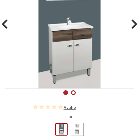
Avalie
cor