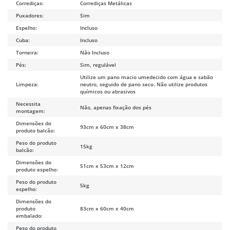
Corrediças:
Corrediças Metálicas
Puxadores:
Sim
Espelho:
Incluso
Cuba:
Incluso
Torneira:
Não Incluso
Pés:
Sim, regulável
Utilize um pano macio umedecido com água e sabão
Limpeza:
neutro, seguido de pano seco. Não utilize produtos
químicos ou abrasivos
Necessita
Não, apenas fixação dos pés
montagem:
Dimensões do
93cm x 60cm x 38cm
produto balcão:
Peso do produto
15kg
balcão:
Dimensões do
51cm x 53cm x 12cm
produto espelho:
Peso do produto
5kg
espelho:
Dimensões do
produto
83cm x 60cm x 40cm
embalado:
Peso do produto