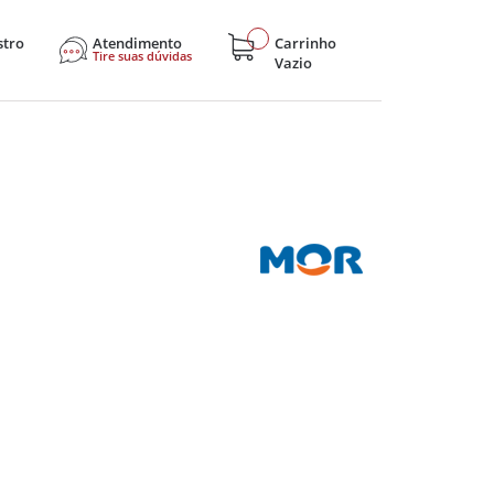
stro
Atendimento
Carrinho
Tire suas dúvidas
Vazio
sticos
Eletroportáteis
Eletrônicos
Hobby e Lazer