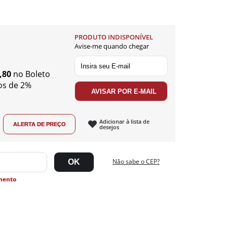
PRODUTO INDISPONÍVEL
Avise-me quando chegar
,80
no Boleto
os de 2%
Adicionar à lista de
desejos
Não sabe o CEP?
mento