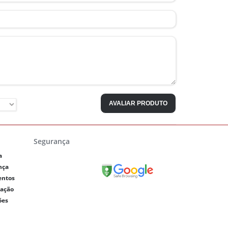
AVALIAR PRODUTO
Segurança
a
nça
entos
lação
ões