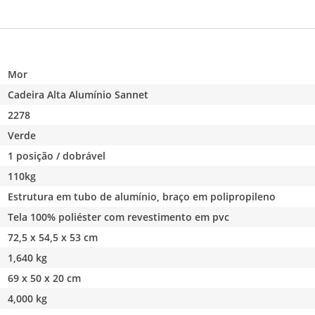
Mor
Cadeira Alta Alumínio Sannet
2278
Verde
1 posição / dobrável
110kg
Estrutura em tubo de alumínio, braço em polipropileno
Tela 100% poliéster com revestimento em pvc
72,5 x 54,5 x 53 cm
1,640 kg
69 x 50 x 20 cm
4,000 kg