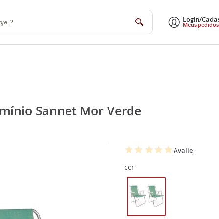
Login/Cada
buscar
Meus pedidos
a
Sala de Estar e Jantar
Escritório
Utilidades Domésticas
Eletrodomé
umínio Sannet Mor Verde
Avalie
cor