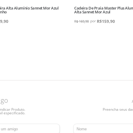
ira Alta Alumínio Sannet Mor Azul
Cadeira De Praia Master Plus Alu
inho
Alta Sannet Mor Azul
9,90
R$
159,90
R$
169,90
igo
ndicar Produto.
Preencha seus dado
il especificado.