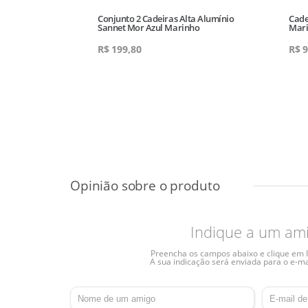
nta Com 6
Conjunto 2 Cadeiras Alta Alumínio
Cade
Sannet Mor Azul Marinho
Mar
90
R$
199,80
R$
9
Indique a um am
Preencha os campos abaixo e clique em I
A sua indicação será enviada para o e-ma