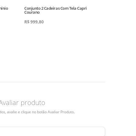
mínio
Conjunto 2 Cadeiras Com Tela Capri
Conjunto 2 Cad
Courano
Acento Estofad
R$
999,80
R$
459,80
Avaliar produto
s, avalie e clique no botão Avaliar Produto.