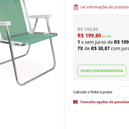
Ler informações do produto
R$ 199,80
R$ 199,80
no
PIX
1
x sem juros de
R$ 199
7X
de
R$ 30,87
com jur
Consulte opções de parcela