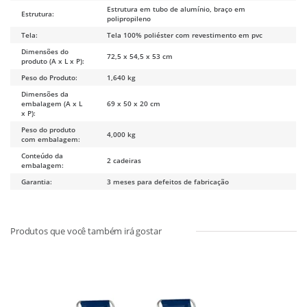
Estrutura em tubo de alumínio, braço em
Estrutura:
polipropileno
Tela:
Tela 100% poliéster com revestimento em pvc
Dimensões do
72,5 x 54,5 x 53 cm
produto (A x L x P):
Peso do Produto:
1,640 kg
Dimensões da
embalagem (A x L
69 x 50 x 20 cm
x P):
Peso do produto
4,000 kg
com embalagem:
Conteúdo da
2 cadeiras
embalagem:
Garantia:
3 meses para defeitos de fabricação