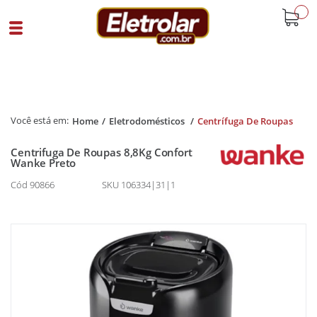
buscar
Home
Eletrodomésticos
Centrífuga De Roupas
Centrifuga De Roupas 8,8Kg Confort
Wanke Preto
Cód 90866
SKU 106334|31|1