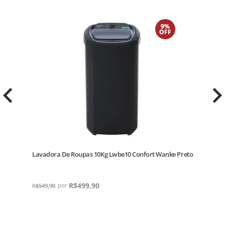
9%
OFF
Lavadora De Roupas 10Kg Lwbe10 Confort Wanke Preto
La
Pr
R$
499,90
R
R$
549,90