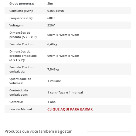
Grade protetora:
Sim
Consumo (kWh):
0,0031kWh
Frequência (Hz):
60Hz
Voltagem:
220V
Dimensões do
68cm x 42cm x 42cm
produto (A x L x P):
Peso do Produto:
6,48kg
Dimensões do
produto embalado
69cm x 42cm x 42cm
(A x L x P):
Peso do Produto
7,545kg
embalado:
Quantidade de
1 volume
Volumes:
Conteúdo da
1 centrífuga e 1 manual
embalagem:
Garantia:
1 ano
Link do Manual:
CLIQUE AQUI PARA BAIXAR