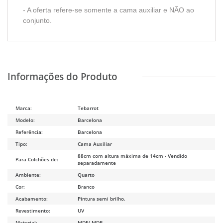
- A oferta refere-se somente a cama auxiliar e NÃO ao
conjunto.
Marca:
Tebarrot
Modelo:
Barcelona
Referência:
Barcelona
Tipo:
Cama Auxiliar
88cm com altura máxima de 14cm - Vendido
Para Colchões de:
separadamente
Ambiente:
Quarto
Cor:
Branco
Acabamento:
Pintura semi brilho.
Revestimento:
UV
Material:
MDF/ MDP