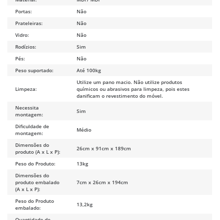
Portas:
Não
Prateleiras:
Não
Vidro:
Não
Rodízios:
Sim
Pés:
Não
Peso suportado:
Até 100kg
Utilize um pano macio. Não utilize produtos
Limpeza:
químicos ou abrasivos para limpeza, pois estes
danificam o revestimento do móvel.
Necessita
Sim
montagem:
Dificuldade de
Médio
montagem:
Dimensões do
26cm x 91cm x 189cm
produto (A x L x P):
Peso do Produto:
13kg
Dimensões do
produto embalado
7cm x 26cm x 194cm
(A x L x P):
Peso do Produto
13,2kg
embalado:
Quantidade de