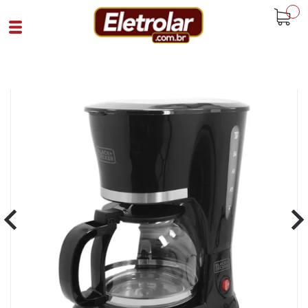
buscar
Home
Eletroportáteis
Cafeteiras
Cafeteira Black Decker Cm301 30 Cafés
Preto
Cód 78528
SKU 105013|31|1