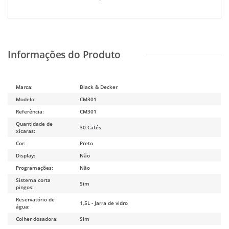
Marca:
Black & Decker
Modelo:
CM301
Referência:
CM301
Quantidade de
30 Cafés
xícaras:
Cor:
Preto
Display:
Não
Programações:
Não
Sistema corta
Sim
pingos:
Reservatório de
1,5L - Jarra de vidro
água:
Colher dosadora:
Sim