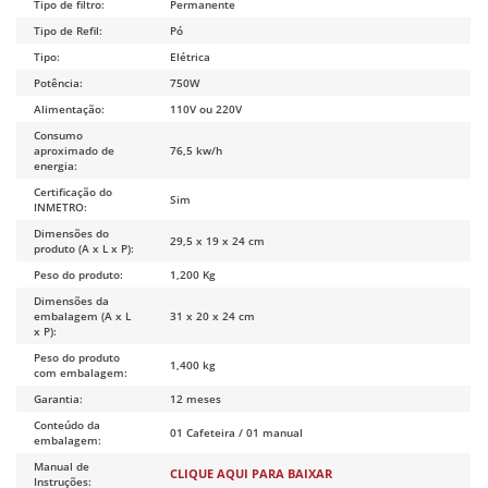
Tipo de filtro:
Permanente
Tipo de Refil:
Pó
Tipo:
Elétrica
Potência:
750W
Alimentação:
110V ou 220V
Consumo
aproximado de
76,5 kw/h
energia:
Certificação do
Sim
INMETRO:
Dimensões do
29,5 x 19 x 24 cm
produto (A x L x P):
Peso do produto:
1,200 Kg
Dimensões da
embalagem (A x L
31 x 20 x 24 cm
x P):
Peso do produto
1,400 kg
com embalagem:
Garantia:
12 meses
Conteúdo da
01 Cafeteira / 01 manual
embalagem:
Manual de
CLIQUE AQUI PARA BAIXAR
Instruções: