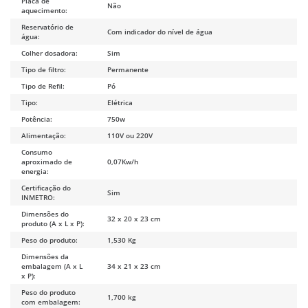
Placa de
Não
aquecimento:
Reservatório de
Com indicador do nível de água
água:
Colher dosadora:
Sim
Tipo de filtro:
Permanente
Tipo de Refil:
Pó
Tipo:
Elétrica
Potência:
750w
Alimentação:
110V ou 220V
Consumo
aproximado de
0,07Kw/h
energia:
Certificação do
Sim
INMETRO:
Dimensões do
32 x 20 x 23 cm
produto (A x L x P):
Peso do produto:
1,530 Kg
Dimensões da
embalagem (A x L
34 x 21 x 23 cm
x P):
Peso do produto
1,700 kg
com embalagem: