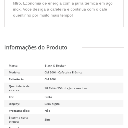
filtro, Economia de energia com a jarra térmica em aço
inox. Você desliga a cafeteira e continua com o café
quentinho por muito mais tempo!
Marca:
Black & Decker
Modelo:
CM 200I - Cafeteira Elétrica
Referência:
CM 200I
Quantidade de
20 Cafés 950ml - Jarra em Inox
xícaras:
Cor:
Preto
Display:
Sem digital
Programações:
Não
Sistema corta
Sim
pingos: