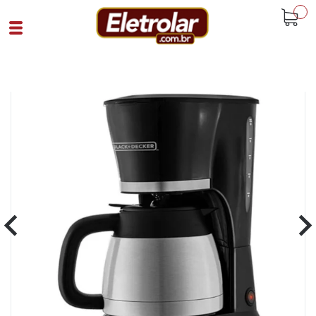
buscar
Home
Eletroportáteis
Cafeteiras
Cafeteira Black Decker Cm200i 25 Cafes
Semi Automática Preto
Cód 78537
SKU 105010|31|1