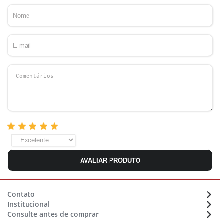
AVALIAR PRODUTO
Contato
Institucional
Atendimento:
(48) 36470633
Consulte antes de comprar
Sobre a Eletrolar
Whatsapp:
(48) 9 9154 7702