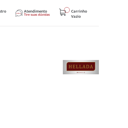
stro
Atendimento
Carrinho
Tire suas dúvidas
Vazio
sticos
Eletroportáteis
Eletrônicos
Hobby e Lazer