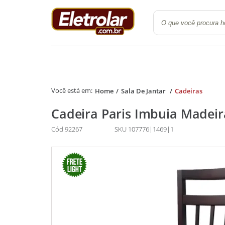
Quarto
Cozinha e Lavanderi
Home
Sala De Jantar
Cadeiras
Cadeira Paris Imbuia Madeir
Cód 92267
SKU 107776|1469|1