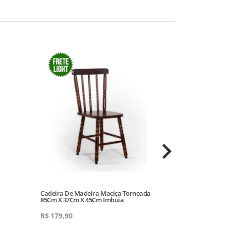
Cadeira De Madeira Maciça Torneada
Cadeira Viena 
85Cm X 37Cm X 45Cm Imbuia
Scapin Avela Te
R$
179,90
R$
239,90