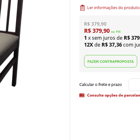
Ler informações do produto
R$ 379,90
R$ 379,90
no
PIX
1
x sem juros de
R$ 379
12X
de
R$ 37,36
com ju
Consulte opções de parcela