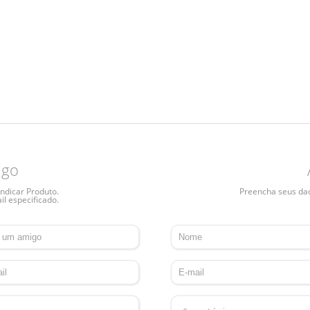
igo
ndicar Produto.
Preencha seus dado
il especificado.