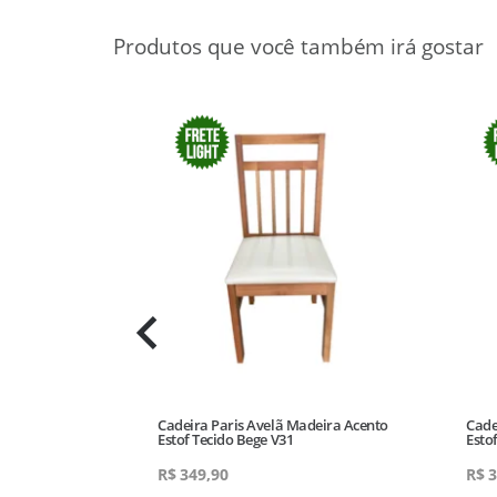
ent Estofado
Cadeira Paris Avelã Madeira Acento
Cade
 35
Estof Tecido Bege V31
Esto
R$
349,90
R$
3