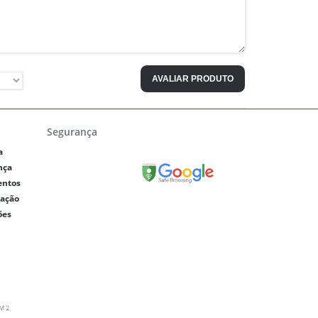
AVALIAR PRODUTO
Segurança
a
nça
entos
lação
ões