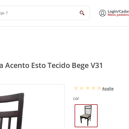
Login/Cada
buscar
Meus pedidos
a
Sala de Estar e Jantar
Escritório
Utilidades Domésticas
Eletrodomé
a Acento Esto Tecido Bege V31
Avalie
cor