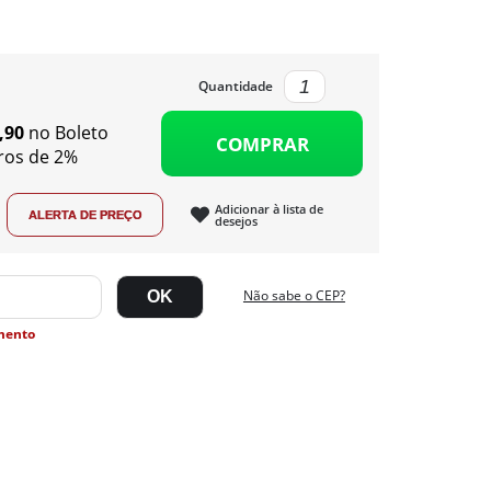
Quantidade
,90
no Boleto
COMPRAR
ros de 2%
Adicionar à lista de
desejos
Não sabe o CEP?
mento