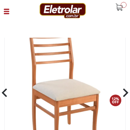
buscar
Home
Sala De Jantar
Cadeiras
Cadeira Dubai Em Madeira Scapin
Amendoa
Cód 93801
SKU 108654|327|1
12%
OFF