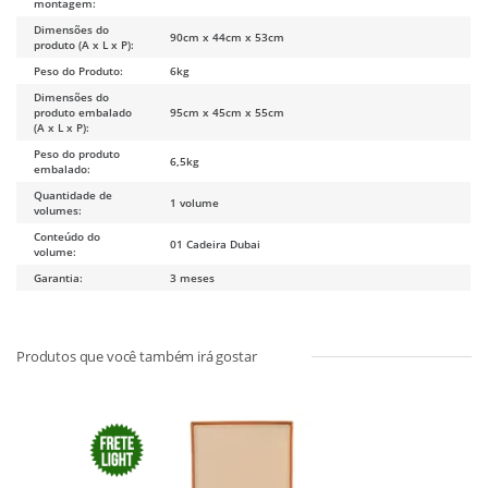
montagem:
Dimensões do
90cm x 44cm x 53cm
produto (A x L x P):
Peso do Produto:
6kg
Dimensões do
produto embalado
95cm x 45cm x 55cm
(A x L x P):
Peso do produto
6,5kg
embalado:
Quantidade de
1 volume
volumes:
Conteúdo do
01 Cadeira Dubai
volume:
Garantia:
3 meses