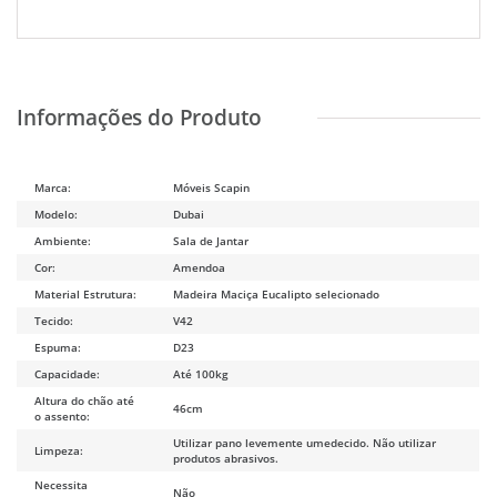
Marca:
Móveis Scapin
Modelo:
Dubai
Ambiente:
Sala de Jantar
Cor:
Amendoa
Material Estrutura:
Madeira Maciça Eucalipto selecionado
Tecido:
V42
Espuma:
D23
Capacidade:
Até 100kg
Altura do chão até
46cm
o assento:
Utilizar pano levemente umedecido. Não utilizar
Limpeza:
produtos abrasivos.
Necessita
Não