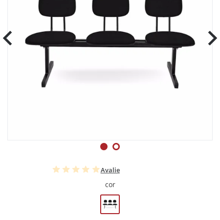
Avalie
cor