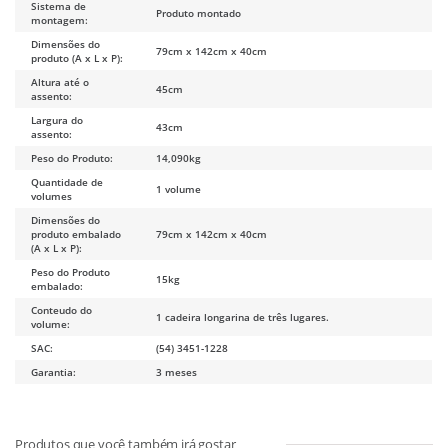
Sistema de
Produto montado
montagem:
Dimensões do
79cm x 142cm x 40cm
produto (A x L x P):
Altura até o
45cm
assento:
Largura do
43cm
assento:
Peso do Produto:
14,090kg
Quantidade de
1 volume
volumes
Dimensões do
produto embalado
79cm x 142cm x 40cm
(A x L x P):
Peso do Produto
15kg
embalado:
Conteudo do
1 cadeira longarina de três lugares.
volume:
SAC:
(54) 3451-1228
Garantia:
3 meses