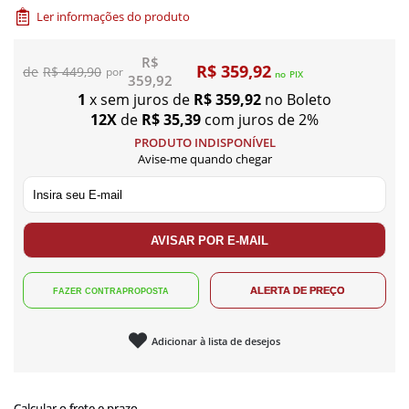
Ler informações do produto
R$
R$ 359,92
R$ 449,90
no
PIX
359,92
1
x sem juros de
R$ 359,92
no Boleto
12X
de
R$ 35,39
com juros de 2%
PRODUTO INDISPONÍVEL
Avise-me quando chegar
Adicionar à lista de desejos