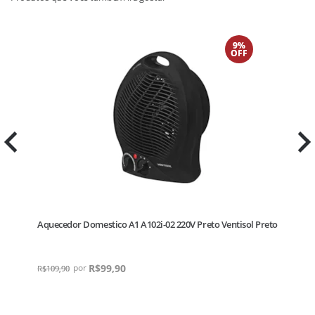
9%
OFF
Aquecedor Domestico A1 A102i-02 220V Preto Ventisol Preto
Ca
Pl
R$
99,90
R$
109,90
R$