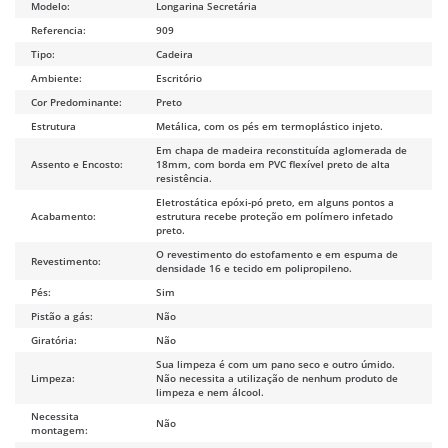
Modelo:
Longarina Secretária
Referencia:
909
Tipo:
Cadeira
Ambiente:
Escritório
Cor Predominante:
Preto
Estrutura
Metálica, com os pés em termoplástico injeto.
Em chapa de madeira reconstituída aglomerada de
Assento e Encosto:
18mm, com borda em PVC flexível preto de alta
resistência.
Eletrostática epóxi-pó preto, em alguns pontos a
Acabamento:
estrutura recebe proteção em polímero infetado
preto.
O revestimento do estofamento e em espuma de
Revestimento:
densidade 16 e tecido em polipropileno.
Pés:
Sim
Pistão a gás:
Não
Giratória:
Não
Sua limpeza é com um pano seco e outro úmido.
Limpeza:
Não necessita a utilização de nenhum produto de
limpeza e nem álcool.
Necessita
Não
montagem: