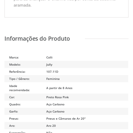
aramada.
Marca:
Colli
Modelo:
Jully
Referência:
107.11D
Tipo / Gênero:
Feminina
Idade
A partir de 8 Anos
recomendada:
Cor:
Preto Rosa Pink
Quadro:
Aço Carbono
Garfo:
Aço Carbono
Pneus:
Pneus e Câmaras de Ar 20"
Aro:
Aro 20
Suspensão:
Não