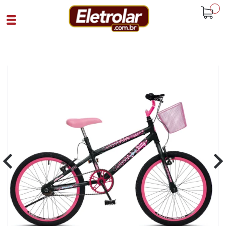
buscar
Home
Hobby E Lazer
Bicicletas
Bicicleta Colli Aro 20 Fem Jully Preto Rosa
Pink
Cód 92828
SKU 107540|1522|1