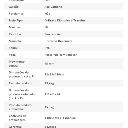
Guidão:
Aço Carbono
Paralamas:
Não
Freio Tipo:
V-Brake Dianteiro e Traseiro
Marchas:
Não
Cestinha:
Sim, em Aço
Manopla:
Borracha Diplomata
Selim:
PVC
Pedal:
Rosca fina com refletor
Movimento
45 mm
central:
Dimensões do
82x61x130cm
produto (L x A x P):
Peso do produto:
13,4Kg
Dimensões do
produto embalado
111x61x24
(L x A x P):
Peso do produto
15,3kg
embalado:
Conteúdo da
1 Bicicleta e 1 manual.
embalagem:
Garantia:
3 Meses