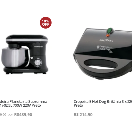
10%
OFF
deira Planetaria Supremma
Crepeira E Hot Dog Britânia Six 22
1i-02 5L 700W 220V Preto
Preto
R$
489,90
R$
214,90
9,90