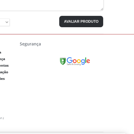
AVALIAR PRODUTO
Segurança
a
nça
entos
lação
ões