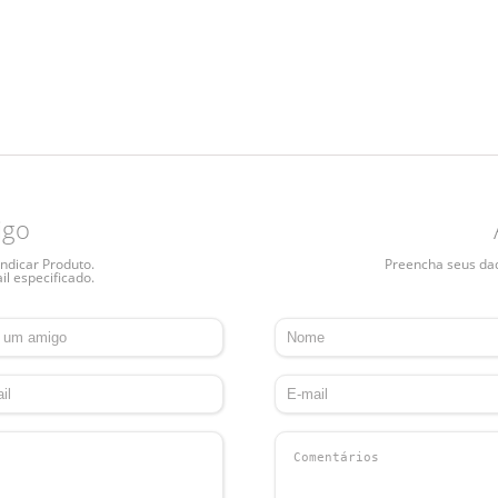
igo
ndicar Produto.
Preencha seus dado
il especificado.