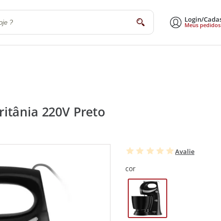
Login/Cada
buscar
Meus pedidos
a
Sala de Estar e Jantar
Escritório
Utilidades Domésticas
Eletrodomé
itânia 220V Preto
Avalie
cor