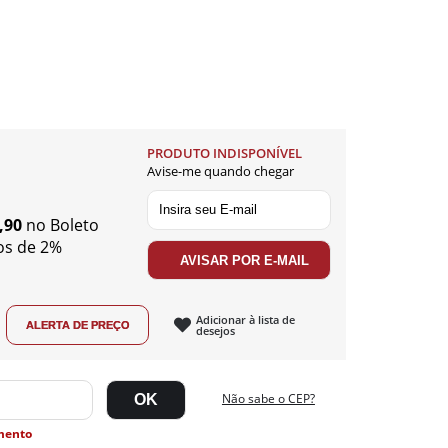
PRODUTO INDISPONÍVEL
Avise-me quando chegar
,90
no Boleto
os de 2%
Adicionar à lista de
desejos
Não sabe o CEP?
mento