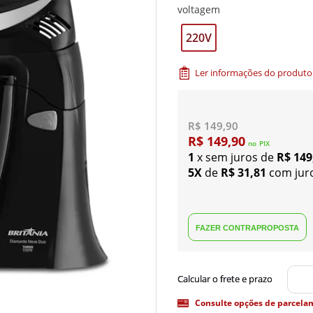
voltagem
220V
Ler informações do produto
R$ 149,90
R$ 149,90
no
PIX
1
x sem juros de
R$ 149
5X
de
R$ 31,81
com jur
Consulte opções de parcela