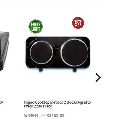
10%
OFF
0V
Fogão Cooktop Elétrico 2 Bocas Agratto
Fritadeira Air F
Preto 220V Preto
Britânia 220V 
R$
152,89
R
R$
169,90
R$
299,90