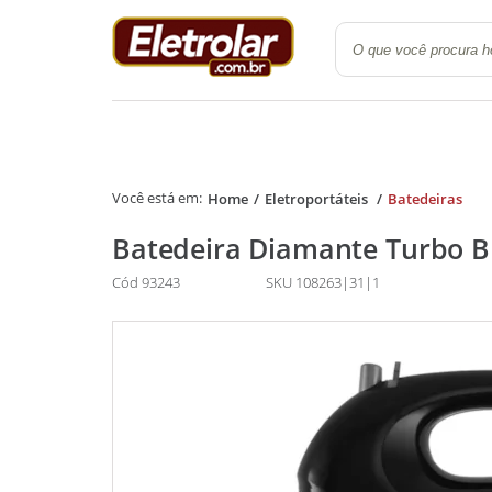
Quarto
Cozinha e Lavanderi
Home
Eletroportáteis
Batedeiras
Batedeira Diamante Turbo Br
Cód 93243
SKU 108263|31|1