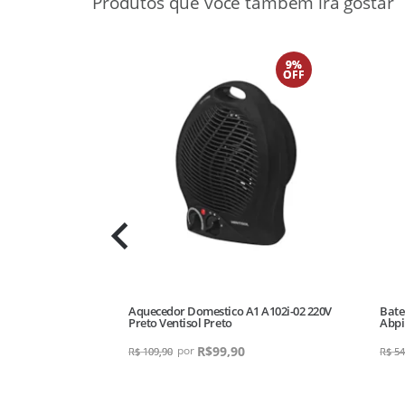
9%
OFF
Refresh Turbo
Aquecedor Domestico A1 A102i-02 220V
Bate
Preto Ventisol Preto
Abpi
R$
99,90
R$
109,90
R$
54