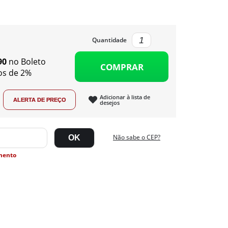
Quantidade
90
no Boleto
COMPRAR
os de 2%
Adicionar à lista de
desejos
Não sabe o CEP?
mento