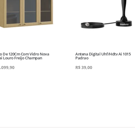
o De 120Cm Com Vidro Nova
Antena Digital Uhf/Hdtv Ai 1015
i Louro Freijo Champan
Padrao
.099,90
R$
39,00