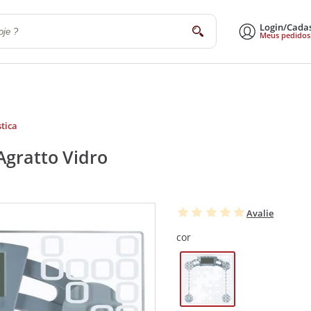
Login/Cada
buscar
Meus pedidos
a
Sala de Estar e Jantar
Escritório
Utilidades Domésticas
Eletrodomé
tica
Agratto Vidro
Avalie
cor