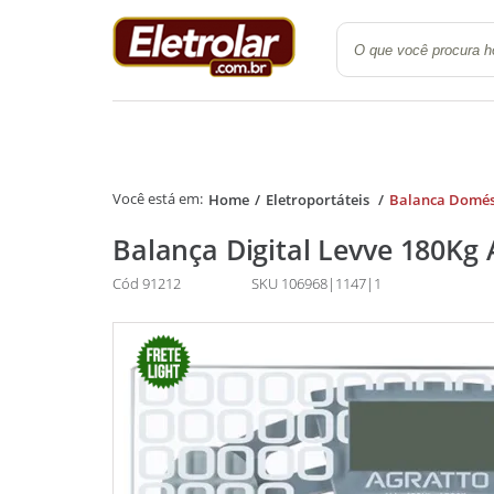
Quarto
Cozinha e Lavanderi
Home
Eletroportáteis
Balanca Domés
Balança Digital Levve 180Kg 
Cód 91212
SKU 106968|1147|1