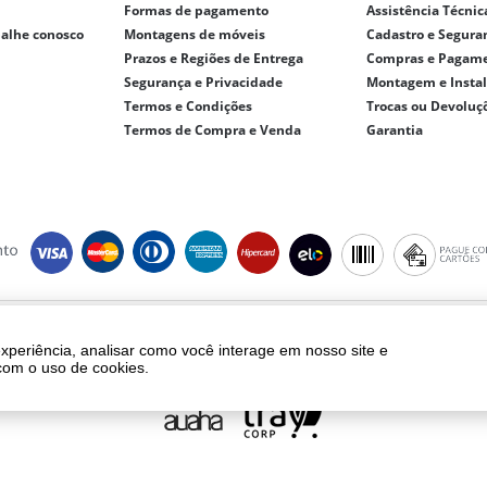
Formas de pagamento
Assistência Técnic
balhe conosco
Montagens de móveis
Cadastro e Segura
Prazos e Regiões de Entrega
Compras e Pagam
Segurança e Privacidade
Montagem e Insta
Termos e Condições
Trocas ou Devoluç
Termos de Compra e Venda
Garantia
ght © 2018 - eletrolar.com.br - NEGRO E ANDREADIS LTDA - CNPJ 01.093.810/
Todos os direitos reservados.
experiência, analisar como você interage em nosso site e
ento, frete e produtos são válidos exclusivamente para compras realizadas vi
com o uso de cookies.