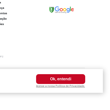
a
nça
entos
lação
ões
0003-64
Ok, entendi
a internet. Fotos meramente ilustrativas.
Acesse a nossa Política de Privacidade.