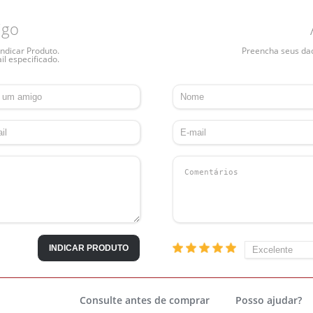
igo
ndicar Produto.
Preencha seus dado
il especificado.
INDICAR PRODUTO
Consulte antes de comprar
Posso ajudar?