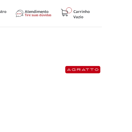
stro
Atendimento
Carrinho
Tire suas dúvidas
Vazio
sticos
Eletroportáteis
Eletrônicos
Hobby e Lazer