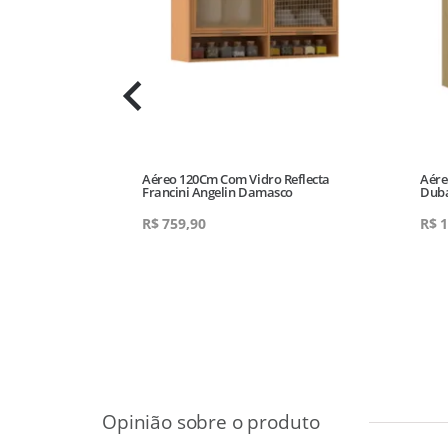
/ Lateral Vidro
Aéreo 120Cm Com Vidro Reflecta
Aére
Francini Angelin Damasco
Duba
R$
759,90
R$
1