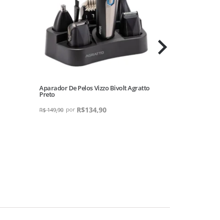
Aparador De Pelos Vizzo Bivolt Agratto
Ar Condicionado
Preto
Agratto Branco
R$
134,90
R$
149,90
R$
2.599,90