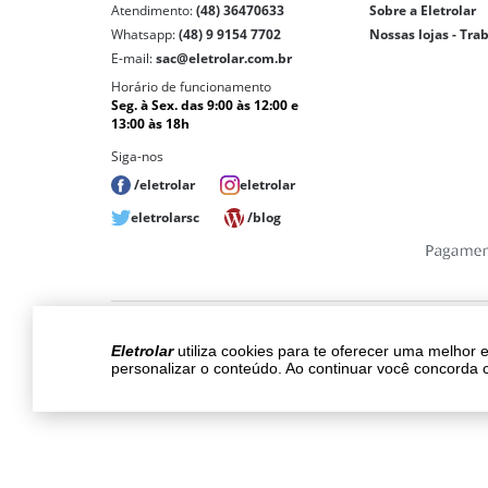
Atendimento:
(48) 36470633
Sobre a Eletrolar
Whatsapp:
(48) 9 9154 7702
Nossas lojas - Tra
E-mail:
sac@eletrolar.com.br
Horário de funcionamento
Seg. à Sex. das 9:00 às 12:00 e
13:00 às 18h
Siga-nos
/eletrolar
eletrolar
eletrolarsc
/blog
Copyri
Eletrolar
utiliza cookies para te oferecer uma melhor 
Os preços, promoções, condições de pagam
personalizar o conteúdo. Ao continuar você concorda 