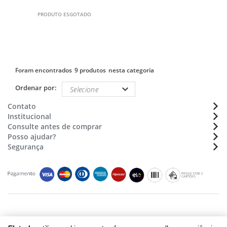
PRODUTO ESGOTADO
9 produtos
Ordenar por:
Contato
Institucional
Atendimento:
(48) 36470633
Consulte antes de comprar
Sobre a Eletrolar
Whatsapp:
(48) 9 9154 7702
Posso ajudar?
Formas de pagamento
Nossas lojas - Trabalhe conosco
E-mail:
sac@eletrolar.com.br
Segurança
Assistência Técnica
Montagens de móveis
Horário de funcionamento
Cadastro e Segurança
Prazos e Regiões de Entrega
Seg. à Sex. das 9:00 às 12:00 e 13:00 às 18h
Compras e Pagamentos
Segurança e Privacidade
Siga-nos
Montagem e Instalação
Termos e Condições
Trocas ou Devoluções
Termos de Compra e Venda
Garantia
Copyright © 2018 - eletrolar.com.br - NEGRO E ANDREADIS LTDA - CNPJ