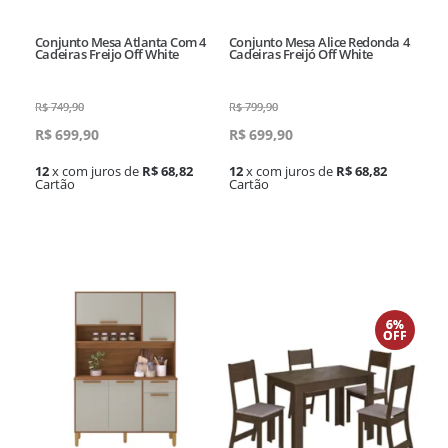
Conjunto Mesa Atlanta Com 4
Conjunto Mesa Alice Redonda 4
Cadeiras Freijo Off White
Cadeiras Freijó Off White
R$
749,90
R$
799,90
R$
699,90
R$
699,90
12
x com juros de
R$ 68,82
12
x com juros de
R$ 68,82
Cartão
Cartão
6%
OFF