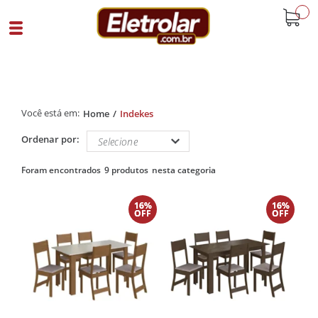
buscar
Home
Indekes
Ordenar por:
9 produtos
16%
16%
OFF
OFF