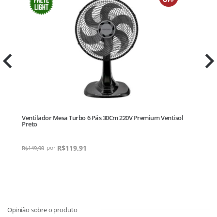
Ventilador Mesa Turbo 6 Pás 30Cm 220V Premium Ventisol
Ve
Preto
Pr
R$
119,91
R$
149,90
R$