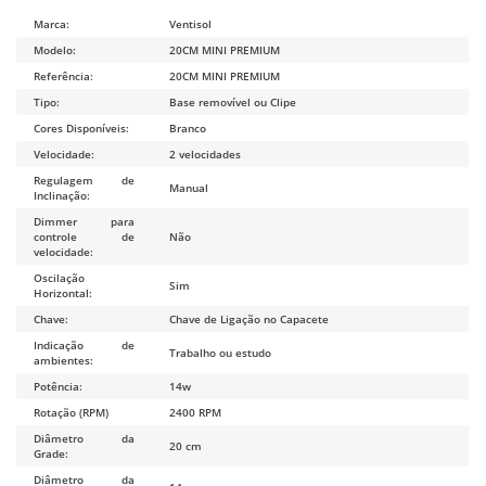
Marca:
Ventisol
Modelo:
20CM MINI PREMIUM
Referência:
20CM MINI PREMIUM
Tipo:
Base removível ou Clipe
Cores Disponíveis:
Branco
Velocidade:
2 velocidades
Regulagem de
Manual
Inclinação:
Dimmer para
controle de
Não
velocidade:
Oscilação
Sim
Horizontal:
Chave:
Chave de Ligação no Capacete
Indicação de
Trabalho ou estudo
ambientes:
Potência:
14w
Rotação (RPM)
2400 RPM
Diâmetro da
20 cm
Grade:
Diâmetro da