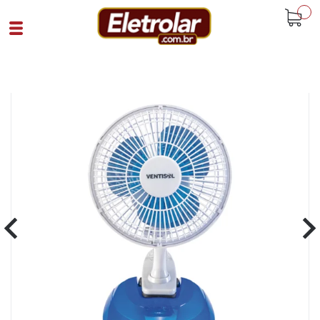
buscar
Home
Eletroportáteis
Ventiladores
Ventilador Mesa 20Cm Mini Premium
Branco
Cód 79313
SKU 7008|4|1