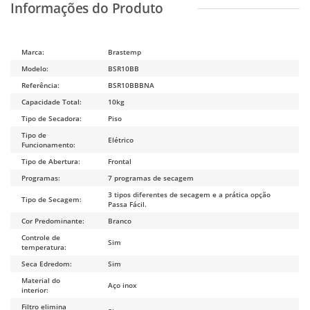
Marca:
Brastemp
Modelo:
BSR10BB
Referência:
BSR10BBBNA
Capacidade Total:
10kg
Tipo de Secadora:
Piso
Tipo de
Elétrico
Funcionamento:
Tipo de Abertura:
Frontal
Programas:
7 programas de secagem
3 tipos diferentes de secagem e a prática opção
Tipo de Secagem:
Passa Fácil.
Cor Predominante:
Branco
Controle de
Sim
temperatura:
Seca Edredom:
Sim
Material do
Aço inox
interior:
Filtro elimina