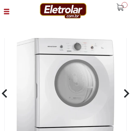
buscar
Home
Eletrodomésticos
Secadora De Roupas
Secadora Roupa Rotativa Bsr10bbbna
Brastemp Branco
Cód 94047
SKU 108865|4|1