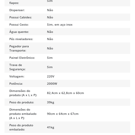
Sim
fiapos:
Dispenser:
Não
Possui Cabides:
Não
Possui Cesto:
Sim, em aço inox
Água quente:
Não
Pés niveladores:
Não
Pegador para
Não
Transporte:
Painel Eletrônico:
Sim
Trava de
Sim
Segurança:
Voltagem:
220V
Potência:
2000W
Dimensões do
82,4cm x 62,8cm x 60cm
produto (A x L x P):
Peso do produto:
39kg
Dimensões do
produto embalado
90cm x 64cm x 67cm
(A x L x P):
Peso do produto
41kg
embalado: