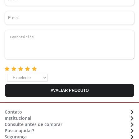
AVALIAR PRODUTO
Contato
Institucional
Atendimento:
(48) 36470633
Consulte antes de comprar
Sobre a Eletrolar
Whatsapp:
(48) 9 9154 7702
Posso ajudar?
Formas de pagamento
Nossas lojas - Trabalhe conosco
E-mail:
sac@eletrolar.com.br
Segurança