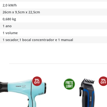
2,0 kW/h
26cm x 9,5cm x 22,5cm
0,680 kg
1 ano
1 volume
1 secador,1 bocal concentrador e 1 manual
9%
9%
OFF
OFF