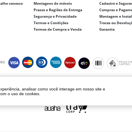
balhe conosco
Montagens de móveis
Cadastro e Segura
Prazos e Regiões de Entrega
Compras e Pagam
Segurança e Privacidade
Montagem e Insta
Termos e Condições
Trocas ou Devoluç
Termos de Compra e Venda
Garantia
ght © 2018 - eletrolar.com.br - NEGRO E ANDREADIS LTDA - CNPJ 01.093.810/
Todos os direitos reservados.
experiência, analisar como você interage em nosso site e
ento, frete e produtos são válidos exclusivamente para compras realizadas vi
com o uso de cookies.