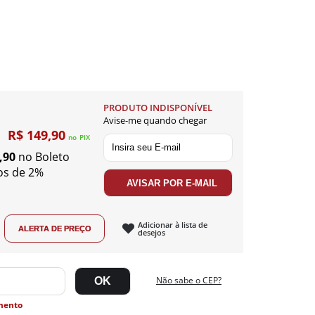
PRODUTO INDISPONÍVEL
Avise-me quando chegar
R$ 149,90
no
PIX
,90
no Boleto
os de 2%
Adicionar à lista de
desejos
Não sabe o CEP?
mento