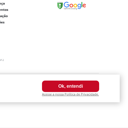
nça
entos
lação
ões
0003-64
Ok, entendi
a internet. Fotos meramente ilustrativas.
Acesse a nossa Política de Privacidade.