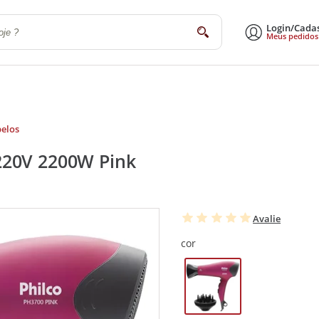
Login/Cada
buscar
Meus pedidos
a
Sala de Estar e Jantar
Escritório
Utilidades Domésticas
Eletrodomé
elos
220V 2200W Pink
Avalie
cor