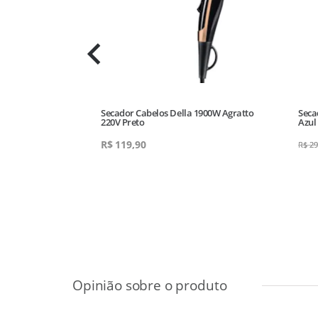
 Supremma
Secador Cabelos Della 1900W Agratto
Seca
 Preto
220V Preto
Azul
0
R$
119,90
R$
29