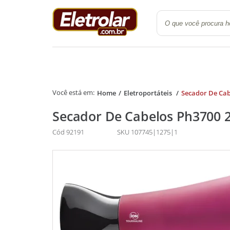
Quarto
Cozinha e Lavanderi
Home
Eletroportáteis
Secador De Cab
Secador De Cabelos Ph3700 
Cód 92191
SKU 107745|1275|1