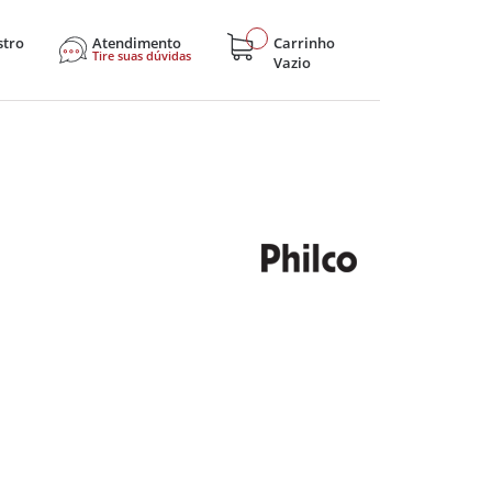
stro
Atendimento
Carrinho
Tire suas dúvidas
Vazio
sticos
Eletroportáteis
Eletrônicos
Hobby e Lazer