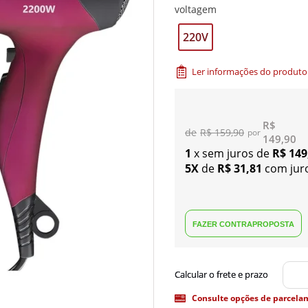
voltagem
220V
Ler informações do produto
R$
R$ 159,90
149,90
1
x sem juros de
R$ 149
5X
de
R$ 31,81
com jur
Consulte opções de parcela