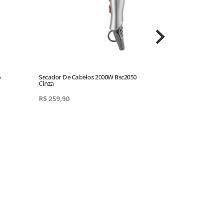
o
Secador De Cabelos 2000W Bsc2050
Aparador Gram
Cinza
Tramontina 220
R$
259,90
R$
289,90