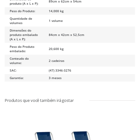
89cm x 62cm x 54cm
produto (A x L x P):
Peso do Produto:
14,000 kg
Quantidade de
1 volume
volumes
Dimensões do
produto embalado
84cm x 42cm x 52,5cm
(A x L x P):
Peso do Produto
20,600 kg
embalado:
Conteudo do
2 cadeiras
volume:
SAC:
(47) 3346-3276
Garantia:
3 meses