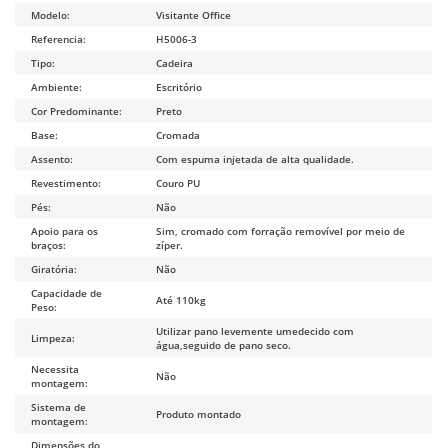
Modelo:
Visitante Office
Referencia:
H5006-3
Tipo:
Cadeira
Ambiente:
Escritório
Cor Predominante:
Preto
Base:
Cromada
Assento:
Com espuma injetada de alta qualidade.
Revestimento:
Couro PU
Pés:
Não
Apoio para os
Sim, cromado com forração removível por meio de
braços:
zíper.
Giratória:
Não
Capacidade de
Até 110kg
Peso:
Utilizar pano levemente umedecido com
Limpeza:
água,seguido de pano seco.
Necessita
Não
montagem:
Sistema de
Produto montado
montagem:
Dimensões do