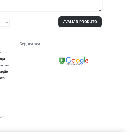
AVALIAR PRODUTO
Segurança
a
nça
entos
lação
ões