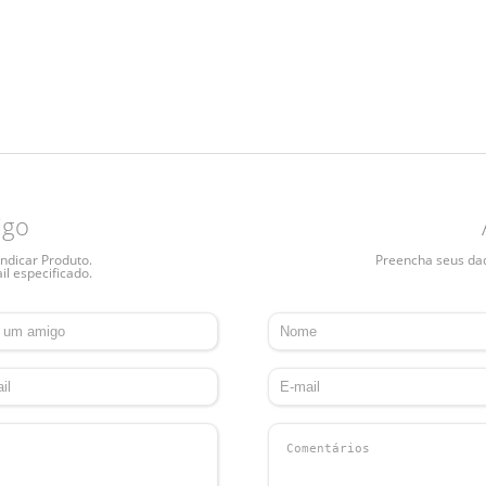
igo
ndicar Produto.
Preencha seus dado
il especificado.