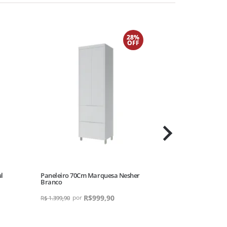
28%
OFF
l
Paneleiro 70Cm Marquesa Nesher
Paneleiro Port
Branco
Louro Freijo 
R$
999,90
R$
1.599,90
R$
1.399,90