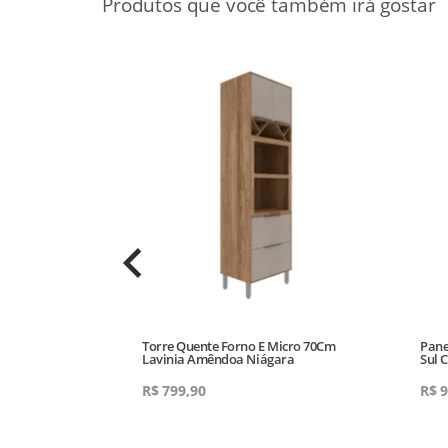
/ Lateral Vidro
Torre Quente Forno E Micro 70Cm
Pane
Lavinia Amêndoa Niágara
Sul 
R$
799,90
R$
9