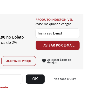
PRODUTO INDISPONÍVEL
Avise-me quando chegar
,90
no Boleto
ros de 2%
Adicionar à lista de
desejos
Não sabe o CEP?
mento