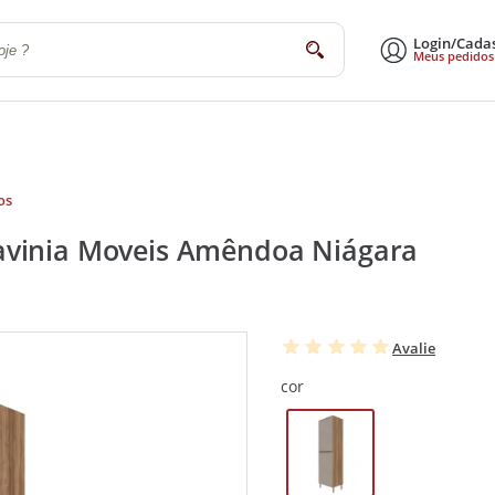
Login/Cada
buscar
Meus pedidos
a
Sala de Estar e Jantar
Escritório
Utilidades Domésticas
Eletrodomé
os
avinia Moveis Amêndoa Niágara
Avalie
cor