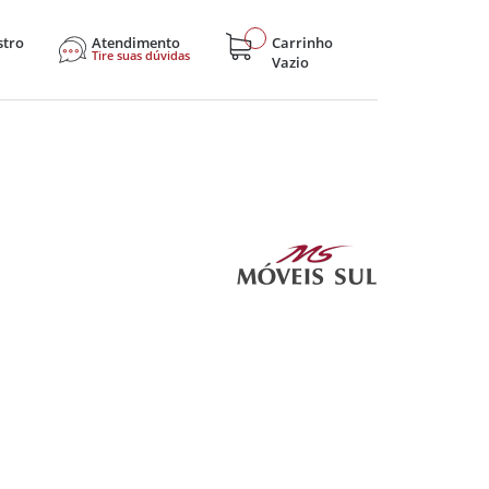
stro
Atendimento
Carrinho
Tire suas dúvidas
Vazio
sticos
Eletroportáteis
Eletrônicos
Hobby e Lazer