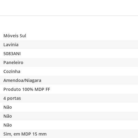
Móveis Sul
Lavínia
5083ANI
Paneleiro
Cozinha
Amendoa/Niagara
Produto 100% MDP FF
4 portas
Não
Não
Não
Sim, em MDP 15 mm