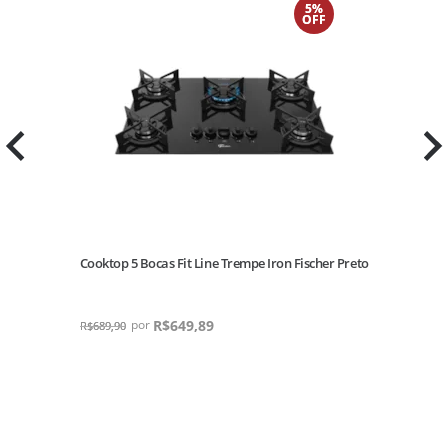
5%
OFF
Cooktop 5 Bocas Fit Line Trempe Iron Fischer Preto
R$
649,89
R$
689,90