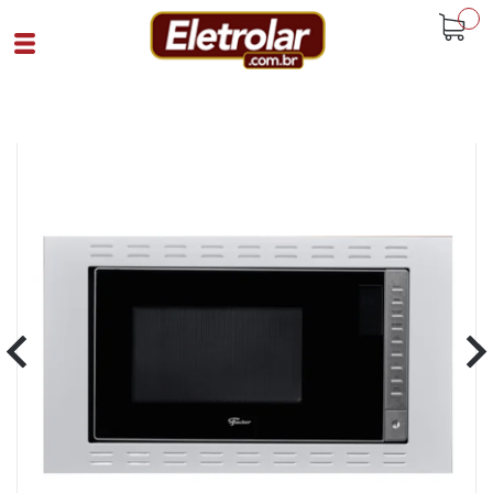
buscar
Home
Eletrodomésticos
Forno De Micro-Ondas
Micro Ondas 25L Fit Line Embutir Fischer
Moldura Inox
Cód 93305
SKU 108334|1605|1