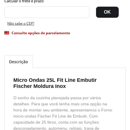
Não sabe o CEP?
Consulte opções de parcelamento
Descrição
Micro Ondas 25L Fit Line Embutir
Fischer Moldura Inox
O sonho da cozinha planejada passa por vários
detalhes. Para que você tenha mais uma opção na
hora de montar seu ambiente, apresentamos o Forno
micro-ondas Fischer Fit Line de Embutir. Com
capacidade de 25 litros, conta com as funções:
descongelamento, automenu, relógio, trava de