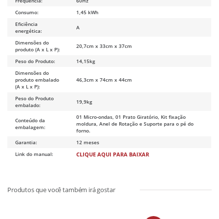
Frequência:
60Hz
Consumo:
1,45 kWh
Eficiência
A
energética:
Dimensões do
20,7cm x 33cm x 37cm
produto (A x L x P):
Peso do Produto:
14,15kg
Dimensões do
produto embalado
46,3cm x 74cm x 44cm
(A x L x P):
Peso do Produto
19,9kg
embalado:
01 Micro-ondas, 01 Prato Giratório, Kit fixação
Conteúdo da
moldura, Anel de Rotação e Suporte para o pé do
embalagem:
forno.
Garantia:
12 meses
Link do manual:
CLIQUE AQUI PARA BAIXAR