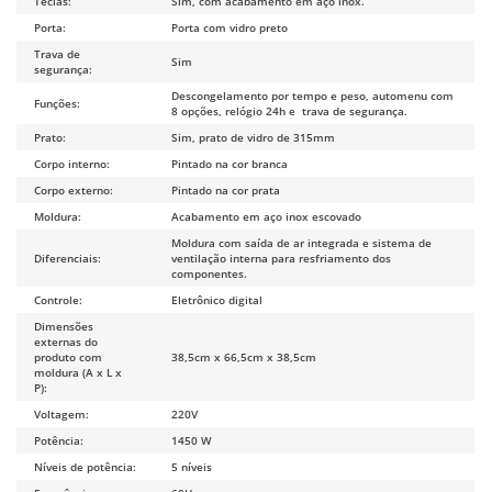
Teclas:
Sim, com acabamento em aço inox.
Porta:
Porta com vidro preto
Trava de
Sim
segurança:
Descongelamento por tempo e peso, automenu com
Funções:
8 opções, relógio 24h e
trava de segurança.
Prato:
Sim, prato de vidro de 315mm
Corpo interno:
Pintado na cor branca
Corpo externo:
Pintado na cor prata
Moldura:
Acabamento em aço inox escovado
Moldura com saída de ar integrada e sistema de
Diferenciais:
ventilação interna para resfriamento dos
componentes.
Controle:
Eletrônico digital
Dimensões
externas do
produto com
38,5cm x 66,5cm x 38,5cm
moldura (A x L x
P):
Voltagem:
220V
Potência:
1450 W
Níveis de potência:
5 níveis