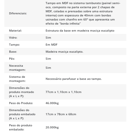
Tampo em MDF no sistema tamburato (painel semi-
oco, composto na parte externa por 2 chapas de
MDF, coladas e prensadas sobre uma estrutura
Diferenciais:
interna) com espessura de 40mm com bordas
usinadas com chanfro em 60° que apresenta um
efeito de “borda infinita”
Material:
Estrutura da base em madeira maciça eucalipto
Vidro:
Sim
Tampo:
Em MDF
Base:
Madeira maciça eucalipto.
Pés:
Sim
Necessita
Sim
montagem:
Sistema de
Necessário parafusar a base ao tampo.
montagem:
Dimensões do
produto montado
77cm x 1,10cm x 1,10cm
(A x L x P):
Peso do Produto:
46.000kg
Dimensões do
produto embalado
17cm x 78cm x 68cm
(A x L x P):
Peso do produto
20.000kg
embalado: