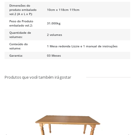
Dimensões do
produto embalado
10cm x 118cm 119cm
vol.2 (A x L x P):
Peso do Produto
31.000kg
embalado vol.2:
Quantidade de
2 volumes
volumes:
Conteúdo do
1 Mesa redonda Lizzie e 1 manual de instruções
volume:
Garantia:
03 Meses