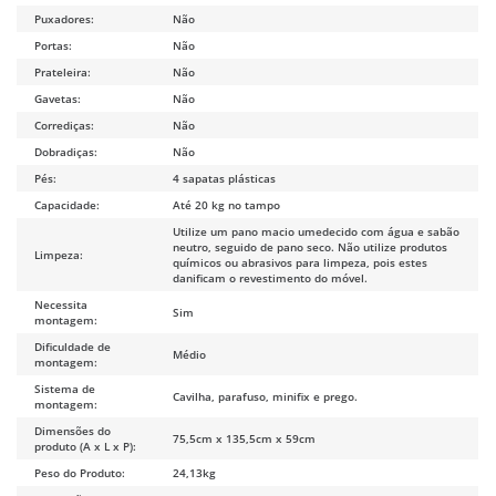
Puxadores:
Não
Portas:
Não
Prateleira:
Não
Gavetas:
Não
Corrediças:
Não
Dobradiças:
Não
Pés:
4 sapatas plásticas
Capacidade:
Até 20 kg no tampo
Utilize um pano macio umedecido com água e sabão
neutro, seguido de pano seco. Não utilize produtos
Limpeza:
químicos ou abrasivos para limpeza, pois estes
danificam o revestimento do móvel.
Necessita
Sim
montagem:
Dificuldade de
Médio
montagem:
Sistema de
Cavilha, parafuso, minifix e prego.
montagem:
Dimensões do
75,5cm x 135,5cm x 59cm
produto (A x L x P):
Peso do Produto:
24,13kg