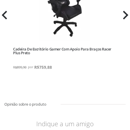
Cadeira De Escritório Gamer Com Apoio Para Braços Racer
A
Plus Preto
R$
759,88
R$
899,90
R
Indique a um amigo