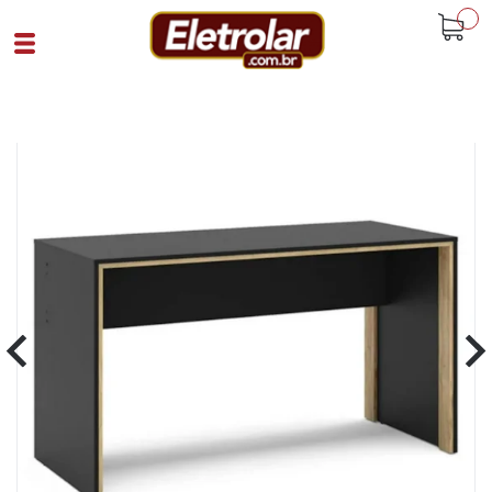
buscar
Home
Escritório
Mesa Para Escritório
Mesa Para Escritório Los Angeles 135 Cm
Preto Carvalho Claro
Cód 91147
SKU 106933|1335|1