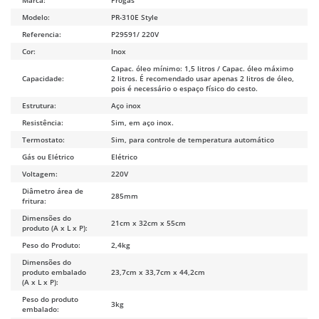
Modelo:
PR-310E Style
Referencia:
P29591/ 220V
Cor:
Inox
Capac. óleo mínimo: 1,5 litros / Capac. óleo máximo
Capacidade:
2 litros. É recomendado usar apenas 2 litros de óleo,
pois é necessário o espaço físico do cesto.
Estrutura:
Aço inox
Resistência:
Sim, em aço inox.
Termostato:
Sim, para controle de temperatura automático
Gás ou Elétrico
Elétrico
Voltagem:
220V
Diâmetro área de
285mm
fritura:
Dimensões do
21cm x 32cm x 55cm
produto (A x L x P):
Peso do Produto:
2,4kg
Dimensões do
produto embalado
23,7cm x 33,7cm x 44,2cm
(A x L x P):
Peso do produto
3kg
embalado: