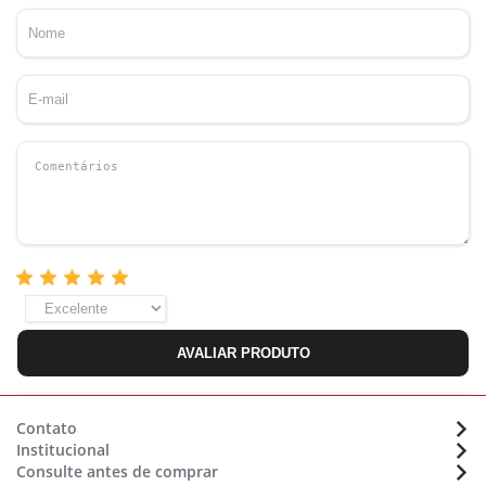
AVALIAR PRODUTO
Contato
Institucional
Atendimento:
(48) 36470633
Consulte antes de comprar
Sobre a Eletrolar
Whatsapp:
(48) 9 9154 7702