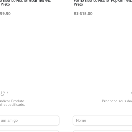
o Eletrico Fischer Gourmet 44L
Forno Eletrico Fischer Pop Grill 44
 Preto
Preto
99,90
R$
615,00
igo
ndicar Produto.
Preencha seus dado
il especificado.