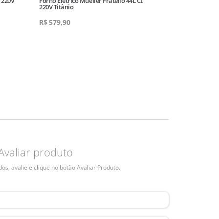
L 220V
Forno Eletrico Mueller Fratello 44L Ct
Forno Eletrico M
220V Titânio
220V Vermelho
R$
579,90
R$
579,90
Avaliar produto
s, avalie e clique no botão Avaliar Produto.