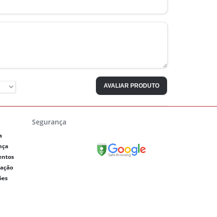
AVALIAR PRODUTO
Segurança
a
nça
entos
lação
ões