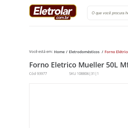
Quarto
Cozinha e Lavanderi
Home
Eletrodomésticos
Forno Elétric
Forno Eletrico Mueller 50L 
Cód 93977
SKU 108806|31|1