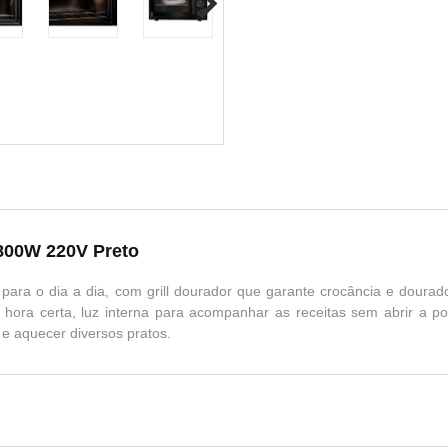
1800W 220V Preto
al para o dia a dia, com grill dourador que garante crocância e doura
hora certa, luz interna para acompanhar as receitas sem abrir a porta
 e aquecer diversos pratos.