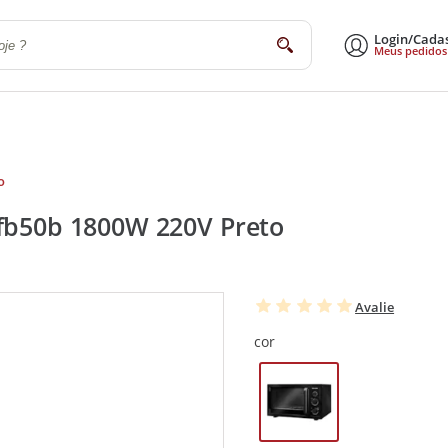
Login/Cada
buscar
Meus pedidos
a
Sala de Estar e Jantar
Escritório
Utilidades Domésticas
Eletrodomé
o
Mfb50b 1800W 220V Preto
Avalie
cor