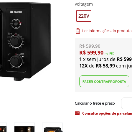
voltagem
220V
Ler informações do produto
R$ 599,90
R$ 599,90
no
PIX
1
x sem juros de
R$ 599
12X
de
R$ 58,99
com ju
Consulte opções de parcela