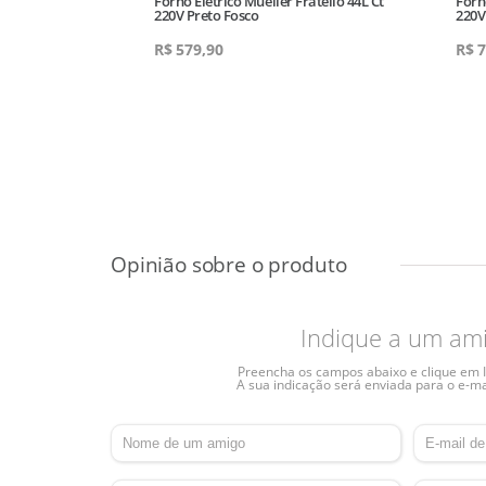
ilanteAh02i-00
Forno Eletrico Mueller Fratello 44L Ct
Forn
220V Preto Fosco
220V
0
R$
579,90
R$
7
Indique a um am
Preencha os campos abaixo e clique em I
A sua indicação será enviada para o e-ma