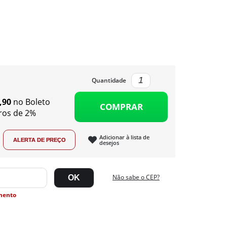
Quantidade
,90
no Boleto
COMPRAR
ros de 2%
Adicionar à lista de
desejos
Não sabe o CEP?
mento