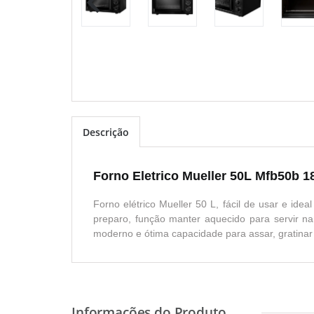
Descrição
Forno Eletrico Mueller 50L Mfb50b 
Forno elétrico Mueller 50 L, fácil de usar e ide
preparo, função manter aquecido para servir na 
moderno e ótima capacidade para assar, gratinar