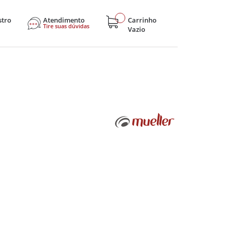
stro
Atendimento
Carrinho
Tire suas dúvidas
Vazio
sticos
Eletroportáteis
Eletrônicos
Hobby e Lazer