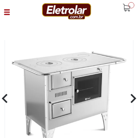
buscar
Home
Eletrodomésticos
Fogões
Fogão A Lenha
Fogão A Lenha Nr2 Direito Porta De
Vidro Inox
Cód 93040
SKU 108095|26|1