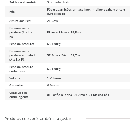
Saída da chaminé:
Sim, lado direito
Pés e guarnições em aço inox, melhor acabamento e
Pés:
durabilidade
Altura dos Pés:
21,5cm
Dimensões do
produto (A x L x
58cm x 88cm x 59,5cm
P):
Peso do produto:
63,470kg
Dimensões do
produto embalado
57,8cm x 90cm 61,7m
(A x L x P):
Peso do produto
66,170kg
embalado:
Volume:
1 Volume
Garantia:
6 Meses
Conteúdo da
01 Fogão a lenha, 01 Arco e 01 Kit dos pés
embalagem: