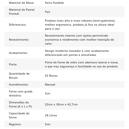
Material da Mesa:
Ferro Fundido
Material do Painel
Aço
Frontal:
Produto mais alto e mais robusto (semi-gabinete),
Diferenciais:
melhor ergonomia, produto já fica na altura ideal
para o uso
Revestimento interno com tijolos permitindo
Revestimento:
economia e rendimento com melhor retenção de
calor
Design moderno inovador e com acabamento
Acabamento:
diferenciado em portas e almofadas
Porta do forno de vidro com abertura lateral e trava,
Porta:
o que traz segurança e facilidade no uso do produto
Quantidade de
02 Bocas
Bocas:
Acendimento:
Manual
Forno com grade
Sim
divisória:
Dimensões do
22cm x 30cm x 42,7cm
Forno (A x L x P):
Capacidade do
28 Litros
forno:
Registro:
Sim