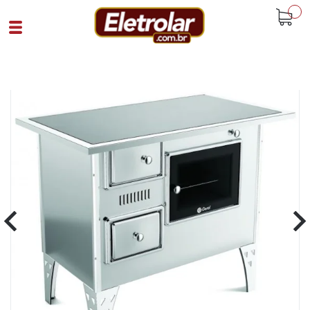
buscar
Home
Eletrodomésticos
Fogões
Fogão A Lenha
Fogão A Lenha Nr 2 Direito Vitrocerâmico
Inox Inox
Cód 91507
SKU 107392|26|1