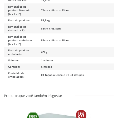
Altura dos Pés:
21,5cm
Dimensões do
produto Montado
79cm x 88cm x 53cm
(A x L x P):
Peso do produto:
58,5kg
Dimensões da
88cm x 45,8cm
chapa (L x P):
Dimensões do
produto embalado
57cm x 88cm x 55cm
(A x L x P):
Peso do produto
60kg
embalado:
Volume:
1 volume
Garantia:
6 meses
Conteúdo da
01 fogão à lenha e 01 kit dos pés.
embalagem:
11%
OFF