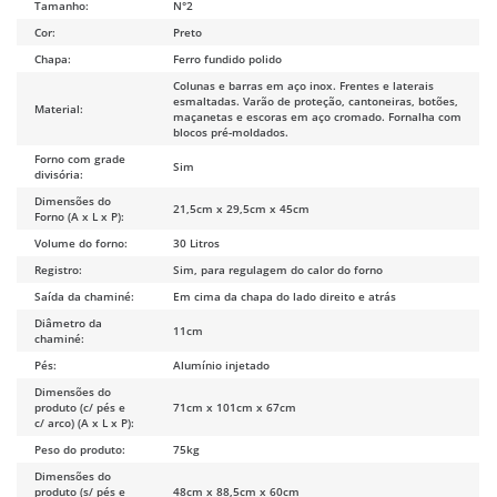
Tamanho:
N°2
Cor:
Preto
Chapa:
Ferro fundido polido
Colunas e barras em aço inox. Frentes e laterais
esmaltadas. Varão de proteção, cantoneiras, botões,
Material:
maçanetas e escoras em aço cromado. Fornalha com
blocos pré-moldados.
Forno com grade
Sim
divisória:
Dimensões do
21,5cm x 29,5cm x 45cm
Forno (A x L x P):
Volume do forno:
30 Litros
Registro:
Sim, para regulagem do calor do forno
Saída da chaminé:
Em cima da chapa do lado direito e atrás
Diâmetro da
11cm
chaminé:
Pés:
Alumínio injetado
Dimensões do
produto (c/ pés e
71cm x 101cm x 67cm
c/ arco) (A x L x P):
Peso do produto:
75kg
Dimensões do
produto (s/ pés e
48cm x 88,5cm x 60cm