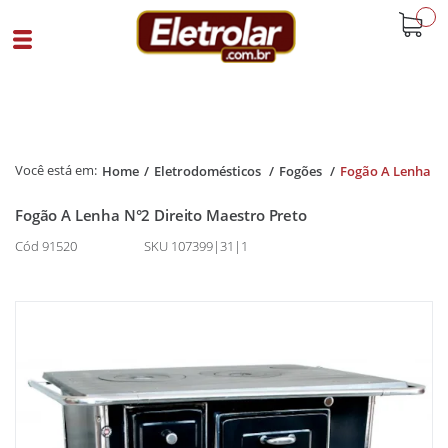
buscar
Home
Eletrodomésticos
Fogões
Fogão A Lenha
Fogão A Lenha N°2 Direito Maestro Preto
Cód 91520
SKU 107399|31|1