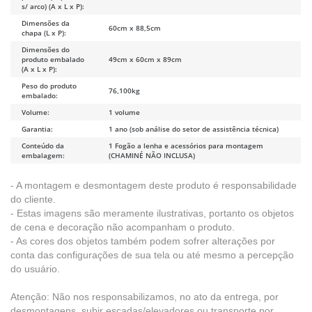
s/ arco) (A x L x P):
Dimensões da
60cm x 88,5cm
chapa (L x P):
Dimensões do
produto embalado
49cm x 60cm x 89cm
(A x L x P):
Peso do produto
76,100kg
embalado:
Volume:
1 volume
Garantia:
1 ano (sob análise do setor de assistência técnica)
Conteúdo da
1 Fogão a lenha e acessórios para montagem
embalagem:
(CHAMINÉ NÃO INCLUSA)
- A montagem e desmontagem deste produto é responsabilidade
do cliente.
- Estas imagens são meramente ilustrativas, portanto os objetos
de cena e decoração não acompanham o produto.
- As cores dos objetos também podem sofrer alterações por
conta das configurações de sua tela ou até mesmo a percepção
do usuário.
Atenção: Não nos responsabilizamos, no ato da entrega, por
desmontagens, subir escadas/elevadores ou transporte por