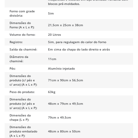
blocos pré-moldados.
Forno com grade
Sim
divisória:
Dimensões do
21,5cm x 25cm x 38cm
Forno (A x L x P):
Volume do forno:
20 Litros
Registro:
Sim, para regulagem do calor do forno
Saída da chaminé:
Em cima da chapa do lado direito e atrás
Diâmetro da
11cm
chaminé:
Pés:
Alumínio injetado
Dimensões do
produto (c/ pés e
71cm x 90cm x 56,5cm
c/ arco) (A x L x P):
Peso do produto:
63kg
Dimensões do
produto (s/ pés e
48cm x 79cm x 49,5cm
s/ arco) (A x L x P):
Dimensões da
79cm x 49,5cm
chapa (L x P):
Dimensões do
produto embalado
48cm x 80cm x 50cm
(A x L x P):