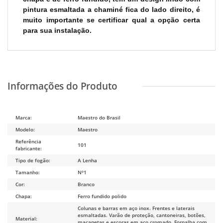
pintura esmaltada a chaminé fica do lado direito, é
muito importante se certificar qual a opção certa
para sua instalação.
Marca:
Maestro do Brasil
Modelo:
Maestro
Referência
101
fabricante:
Tipo de fogão:
A Lenha
Tamanho:
Nº1
Cor:
Branco
Chapa:
Ferro fundido polido
Colunas e barras em aço inox. Frentes e laterais
esmaltadas. Varão de proteção, cantoneiras, botões,
Material:
maçanetas e escoras em aço cromado. Fornalha com