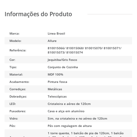
Marca:
Linea Brasil
Modelo:
Allure
810015066/ 810015068/ 810015070/ 810015071/
Referência:
810015073/ 810015074
Cor:
Jequitiba/Gris Fosco
Tipo:
Conjunto de Cozinha
Material:
MDF 100%
Acabamento:
Pintura fosca
Corrediças:
Metálicas
Dobradiças:
Telescópicas
LED:
Cristaleira e aéreo de 120cm
Puxadores:
Cava e alça em alumínio
Vidro:
Sim, na cristaleira e no aéreo de 120cm
Pés:
Pés com regulagem de altura
1 torre quente, 1 balcão de pia de 120cm, 1 balcão