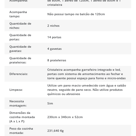
Acompanha:
de 80cm, 1 aéreo de 120cm, 1 aéreo de 80cm e 1
cristaleira
Acompanha
Não possui tampo no balcão de 120cm
tampo:
Quantidade de
2 nichos
nichos:
Quantidade de
14 portas
portas:
Quantidade de
4 gavetas
gavetas:
Quantidade de
8 prateleiras
prateleiras:
Cristaleira acompanha garrafeiro integrado e led,
Diferenciais:
portas com sistema de amortecimento ao fechar e
torre quente possui espaço para forno e micro-ondas
Utilize um pano macio umedecido com água e sabão
Limpeza:
neutro, seguido de pano seco. Não utilize produtos
químicos ou abrasivos
Necessita
Sim
montagem:
Dimensões da
cozinha montada
230cm x 340cm x 52cm
(A x L x P):
Peso da cozinha
231,640 Kg
montada: