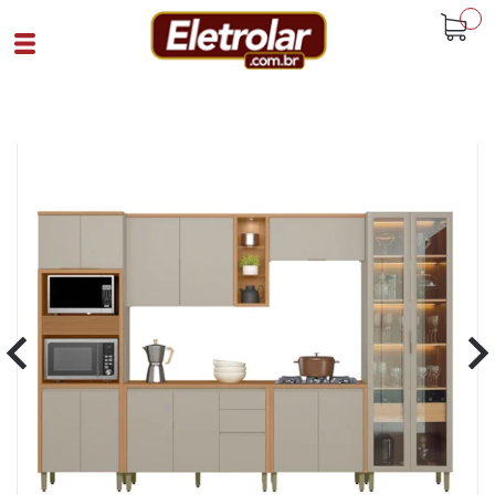
buscar
Home
Cozinha E Lavandeira
Cozinhas Moduladas
Cozinha Completa 6 Pecas Com Torre
Quente E Cristaleira Allure
Cód 93919
SKU K575