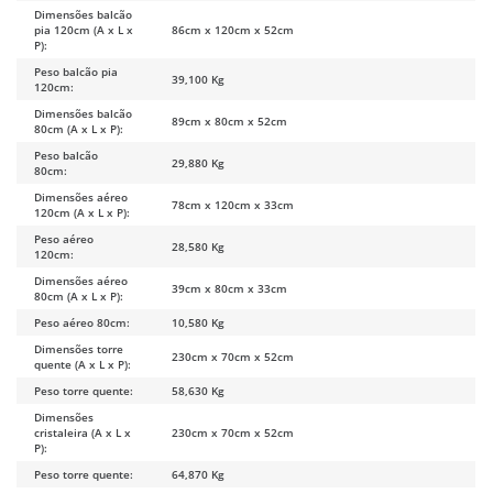
Dimensões balcão
pia 120cm (A x L x
86cm x 120cm x 52cm
P):
Peso balcão pia
39,100 Kg
120cm:
Dimensões balcão
89cm x 80cm x 52cm
80cm (A x L x P):
Peso balcão
29,880 Kg
80cm:
Dimensões aéreo
78cm x 120cm x 33cm
120cm (A x L x P):
Peso aéreo
28,580 Kg
120cm:
Dimensões aéreo
39cm x 80cm x 33cm
80cm (A x L x P):
Peso aéreo 80cm:
10,580 Kg
Dimensões torre
230cm x 70cm x 52cm
quente (A x L x P):
Peso torre quente:
58,630 Kg
Dimensões
cristaleira (A x L x
230cm x 70cm x 52cm
P):
Peso torre quente:
64,870 Kg