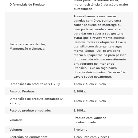
Diferenciais do Produto:
maior resistência à abrasão e maior
durabilidade.
Aconselhamos a não usar as
panelas sem óleo, sempre uma
colher pequena de manteiga ou
óleo pode ser usada a seu critério
para dar um sabor a seu gosto, e
evitar que o revestimento queime.
Remova todas as etiquetas. Lave o
Recomendações de Uso,
utensílio com detergente e água
Manutenção e Limpeza:
morna. Seque. Utilize um pano
macio ou papel toalha para passar
um pouco de óleo no revestimento
antiaderente no interior do
utensílio. Leve ao fogo baixo
durante dois minutos. Deixe esfriar.
Lave e seque novamente.
Dimensões do produto (A x L x P):
13cm x 46cm x 69cm
Peso do Produto:
6,100kg
Dimensões do produto embalado (A
13cm x 46cm x 69cm
x L x P):
Peso do produto embalado:
6,100kg
Produto com validade
Validade:
indeterminada
Volumes:
1 volume
Conteúdo da embalagem:
1 conjunto com 7 peças