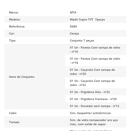
Marca:
MTA
Modelo:
Madri Supra TVT 7peças
Referência:
5680
Cor:
Cereja
Tipo:
Conjunto 7 peças
01 Un - Panela Com tampa de vidro
- nº16
01 Un - Panela Com tampa de vidro
- nº18
01 Un - Caçarola Com tampa de
vidro - nº20
Itens do Conjunto:
01 Un - Caçarola Com tampa de
vidro - nº22
01 Un - Frigideira Alta - nº22
01 Un - Frigideira Francesa - nº20
01 Un - Fervedor sem tampa - nº12
Cabo:
Sim, baquelite/ antitérmicos
Sim, de vidro temperado/ aro aço
Tampa:
inox, com saída de vapor.
Maior poder de antiaderência,