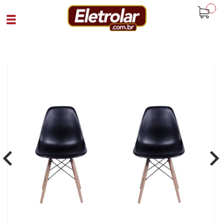
buscar
Home
Escritório
Cadeiras Para Escritório
Conjunto 2 Cadeiras Eames Sem Braço
Preta
Cód 92701
SKU K472