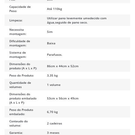
Capacidade de
Até 110kg
Peso:
Utilizar pano levemente umedecido com
Limpeza:
água,seguido de pano seco.
Necessita
Sim
montagem:
Dificuldade de
Baixa
montagem:
Sistema de
Parafusos.
montagem:
Dimensões do
86cm x 44cm x 52cm
produto (A x L x P):
Peso do Produto:
3,35 kg
Quantidade de
1 volume
volumes
Dimensões do
produto embalado
53cm x 56cm x 49cm
(A x L x P):
Peso do Produto
6,70 kg
embalado:
Conteudo do
2 cadeiras
volume:
Garantia:
3 meses