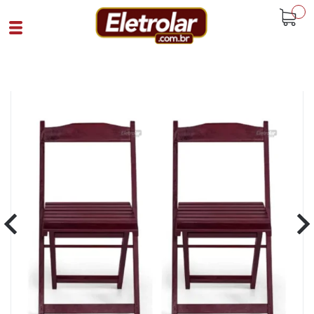
buscar
Home
Cozinha E Lavandeira
Cadeiras E Banquetas
Conjunto 2 Cadeiras Dobrável Pellas
Imbuia
Cód 92018
SKU K425