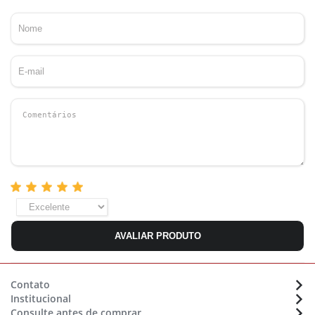
AVALIAR PRODUTO
Contato
Institucional
Atendimento:
(48) 36470633
Consulte antes de comprar