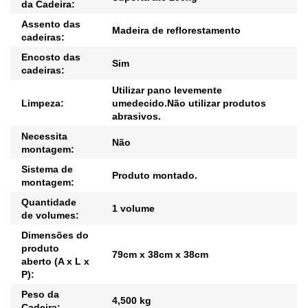
da Cadeira:
Assento das
Madeira de reflorestamento
cadeiras:
Encosto das
Sim
cadeiras:
Utilizar pano levemente
Limpeza:
umedecido.Não utilizar produtos
abrasivos.
Necessita
Não
montagem:
Sistema de
Produto montado.
montagem:
Quantidade
1 volume
de volumes:
Dimensões do
produto
79cm x 38cm x 38cm
aberto (A x L x
P):
Peso da
4,500 kg
Cadeira: