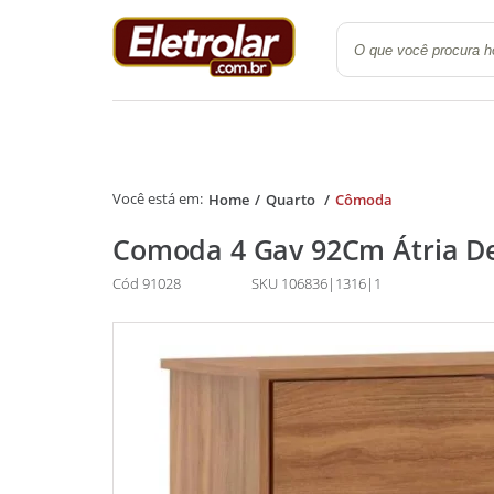
Quarto
Cozinha e Lavanderi
Home
Quarto
Cômoda
Comoda 4 Gav 92Cm Átria D
Cód 91028
SKU 106836|1316|1