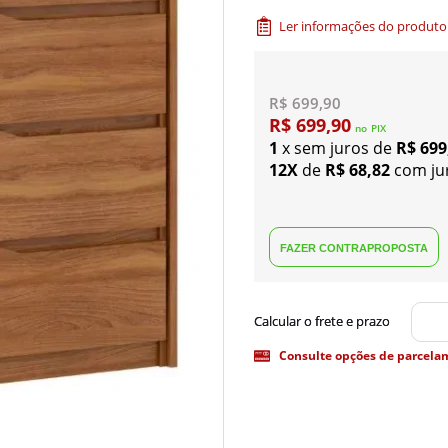
Ler informações do produto
R$ 699,90
R$ 699,90
no
PIX
1
x sem juros de
R$ 699
12X
de
R$ 68,82
com ju
Consulte opções de parcela