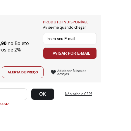
PRODUTO INDISPONÍVEL
Avise-me quando chegar
,90
no Boleto
ros de 2%
Adicionar à lista de
desejos
Não sabe o CEP?
mento