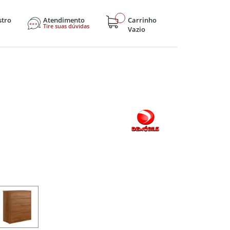
stro
Atendimento
Carrinho
Tire suas dúvidas
Vazio
sticos
Eletroportáteis
Eletrônicos
Hobby e Lazer