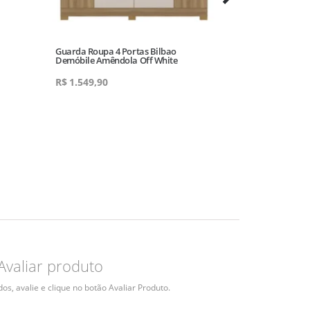
Guarda Roupa 4 Portas Bilbao
Comoda 2 Gav 
Demóbile Amêndola Off White
Möveis Imbuia 
R$
1.549,90
R$
1.149,90
Avaliar produto
s, avalie e clique no botão Avaliar Produto.