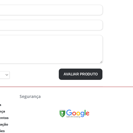
AVALIAR PRODUTO
Segurança
a
nça
entos
lação
ões