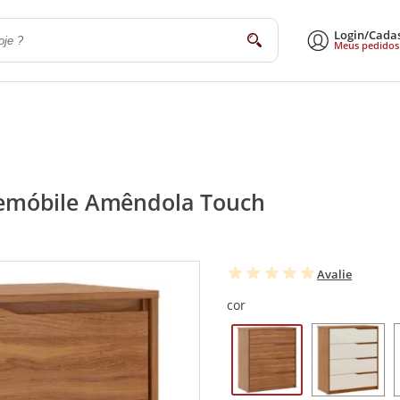
Login/Cada
buscar
Meus pedidos
a
Sala de Estar e Jantar
Escritório
Utilidades Domésticas
Eletrodomé
emóbile Amêndola Touch
Avalie
cor