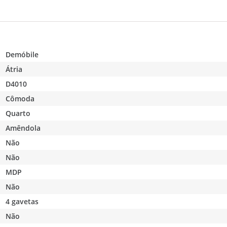
Demóbile
Átria
D4010
Cômoda
Quarto
Amêndola
Não
Não
MDP
Não
4 gavetas
Não