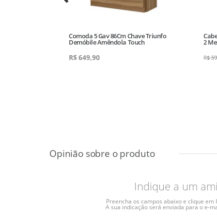
 5 Gav Henn
Comoda 5 Gav 86Cm Chave Triunfo
Cabe
Demóbile Amêndola Touch
2 Me
R$
649,90
R$
59
Indique a um am
Preencha os campos abaixo e clique em I
A sua indicação será enviada para o e-ma