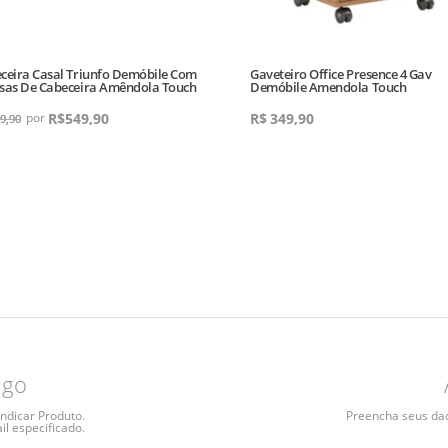
ceira Casal Triunfo Demóbile Com
Gaveteiro Office Presence 4 Gav
sas De Cabeceira Amêndola Touch
Demóbile Amendola Touch
R$
549,90
R$
349,90
9,90
igo
ndicar Produto.
Preencha seus dado
il especificado.