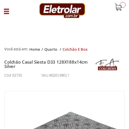
buscar
Home
Quarto
Colchão E Box
Colchão Casal Siesta D33 128X188x14cm
Silver
Cód 92735
SKU 8020|980|1