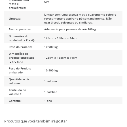
Sim
mofo e
antialérgico:
Limpar com uma escova macia suavemente sobre o
Limpeza:
revestimento e aspirar o pó semanalmente. Não
usar álcool, solventes ou similares.
Peso suportado:
Adequado para pessoas de até 100kg.
Dimensões do
128cm x 188cm x 14cm
produto (L x C x A):
Peso do Produto:
10,900 kg
Dimensões do
produto embalado
128cm x 188cm x 14cm
(L x C x A):
Peso do Produto
10,900 kg
embalado:
Quantidade de
1 volume
volumes:
Conteúdo do
1 colchão
volume 1:
Garantia:
1 ano