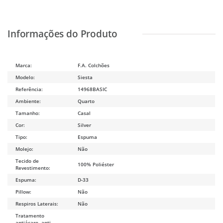
Marca:
F.A. Colchões
Modelo:
Siesta
Referência:
14968BASIC
Ambiente:
Quarto
Tamanho:
Casal
Cor:
Silver
Tipo:
Espuma
Molejo:
Não
Tecido de
100% Poliéster
Revestimento:
Espuma:
D-33
Pillow:
Não
Respiros Laterais:
Não
Tratamento
antiácaro, anti-